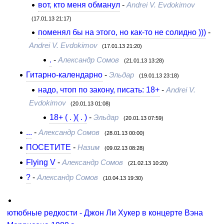
вот, кто меня обманул
-
Andrei V. Evdokimov
(17.01.13 21:17)
поменял бы на этого, но как-то не солидно )))
-
Andrei V. Evdokimov
(17.01.13 21:20)
.
-
Александр Сомов
(21.01.13 13:28)
Гитарно-календарно
-
Эльдар
(19.01.13 23:18)
надо, чтоп по закону, писать: 18+
-
Andrei V.
Evdokimov
(20.01.13 01:08)
18+ ( . )( . )
-
Эльдар
(20.01.13 07:59)
...
-
Александр Сомов
(28.01.13 00:00)
ПОСЕТИТЕ
-
Назим
(09.02.13 08:28)
Flying V
-
Александр Сомов
(21.02.13 10:20)
?
-
Александр Сомов
(10.04.13 19:30)
ютюбные редкости - Джон Ли Хукер в концерте Вэна