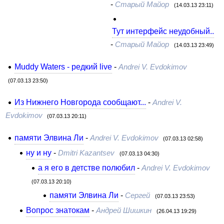
-
Старый Майор
(14.03.13 23:11)
Тут интерфейс неудобный..
-
Старый Майор
(14.03.13 23:49)
Muddy Waters - редкий live
-
Andrei V. Evdokimov
(07.03.13 23:50)
Из Нижнего Новгорода сообщают...
-
Andrei V.
Evdokimov
(07.03.13 20:11)
памяти Элвина Ли
-
Andrei V. Evdokimov
(07.03.13 02:58)
ну и ну
-
Dmitri Kazantsev
(07.03.13 04:30)
а я его в детстве полюбил
-
Andrei V. Evdokimov
(07.03.13 20:10)
памяти Элвина Ли
-
Сергей
(07.03.13 23:53)
Вопрос знатокам
-
Андрей Шишкин
(26.04.13 19:29)