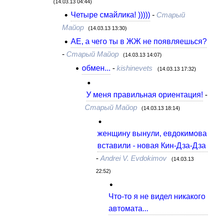
(14.03.13 04:44)
Четыре смайлика! )))))
-
Старый
Майор
(14.03.13 13:30)
АЕ, а чего ты в ЖЖ не появляешься?
-
Старый Майор
(14.03.13 14:07)
обмен...
-
kishinevets
(14.03.13 17:32)
У меня правильная ориентация!
-
Старый Майор
(14.03.13 18:14)
женщину вынули, евдокимова
вставили - новая Кин-Дза-Дза
-
Andrei V. Evdokimov
(14.03.13
22:52)
Что-то я не видел никакого
автомата...