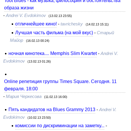
Toot Blues - как музыка, философия и обстоятельства
образа жизни
-
Andrei V. Evdokimov
(13.02.13 23:55)
отличнейшее кино!
-
tavrichesky
(14.02.13 15:11)
Лучшая часть фильма (на мой вкус)
-
Старый
Майор
(16.02.13 00:24)
ночная кинотека.... Memphis Slim Kwartet
-
Andrei V.
Evdokimov
(13.02.13 01:26)
Online репетиция группы Times Square. Сегодня. 11
февраля. 18:00
-
Мария Черкесова
(11.02.13 16:00)
Пять кандидатов на Blues Grammy 2013
-
Andrei V.
Evdokimov
(10.02.13 23:50)
комиссии по дискриминации на заметку...
-