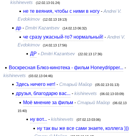
kishinevets
(12.02.13 01:24)
не те веяния, чтобы с ними в ногу
-
Andrei V.
Evdokimov
(12.02.13 19:13)
др
-
Dmitri Kazantsev
(14.02.13 06:32)
че сразу ужасный-то? нормальный!
-
Andrei V.
Evdokimov
(14.02.13 17:56)
ДР
-
Dmitri Kazantsev
(22.02.13 17:36)
Воскресная Блюз-кинотека - фильм Honeydripper...
-
kishinevets
(03.02.13 04:46)
Здесь ничего нет!
-
Старый Майор
(05.02.13 01:13)
друзья, благодарю вас...
-
kishinevets
(06.02.13 03:09)
Моё мнение за фильм
-
Старый Майор
(06.02.13
15:40)
ну вот...
-
kishinevets
(07.02.13 03:06)
ну так вы же все сами знаете, коллега )))
-