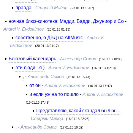
правда
-
Старый Майор
(23.01.13 16:07)
ночная блюз-кинотека: Мадди, Бадди, Джуниор и Со
-
Andrei V. Evdokimov
(20.01.13 01:13)
собственно, о ДВД на AllMusic
-
Andrei V.
Evdokimov
(20.01.13 01:17)
Блюзовый календарь
-
Александр Сомов
(16.01.13 10:09)
эти люди - я )
-
Andrei V. Evdokimov
(16.01.13 15:10)
,
-
Александр Сомов
(16.01.13 15:43)
от он
-
Andrei V. Evdokimov
(16.01.13 17:47)
и если уж на то пошло
-
Andrei V. Evdokimov
(16.01.13 17:49)
Представляю, какой скандал был бы..
-
Старый Майор
(16.01.13 22:28)
,
-
Александр Сомов
(17.01.13 10:02)