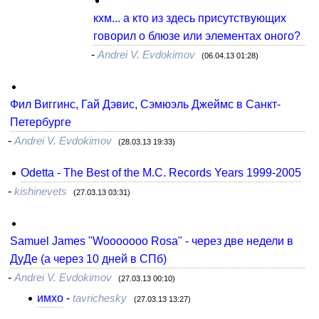
кхм... а кто из здесь присутствующих
говорил о блюзе или элементах оного?
-
Andrei V. Evdokimov
(06.04.13 01:28)
Фил Виггинс, Гай Дэвис, Сэмюэль Джеймс в Санкт-
Петербурге
-
Andrei V. Evdokimov
(28.03.13 19:33)
Odetta - The Best of the M.C. Records Years 1999-2005
-
kishinevets
(27.03.13 03:31)
Samuel James "Wooooooo Rosa" - через две недели в
ДуДе (а через 10 дней в СПб)
-
Andrei V. Evdokimov
(27.03.13 00:10)
имхо
-
tavrichesky
(27.03.13 13:27)