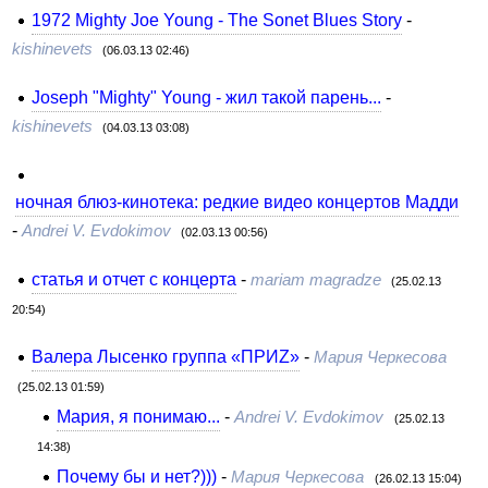
1972 Mighty Joe Young - The Sonet Blues Story
-
kishinevets
(06.03.13 02:46)
Joseph "Mighty" Young - жил такой парень...
-
kishinevets
(04.03.13 03:08)
ночная блюз-кинотека: редкие видео концертов Мадди
-
Andrei V. Evdokimov
(02.03.13 00:56)
статья и отчет с концерта
-
mariam magradze
(25.02.13
20:54)
Валера Лысенко группа «ПРИZ»
-
Мария Черкесова
(25.02.13 01:59)
Мария, я понимаю...
-
Andrei V. Evdokimov
(25.02.13
14:38)
Почему бы и нет?)))
-
Мария Черкесова
(26.02.13 15:04)