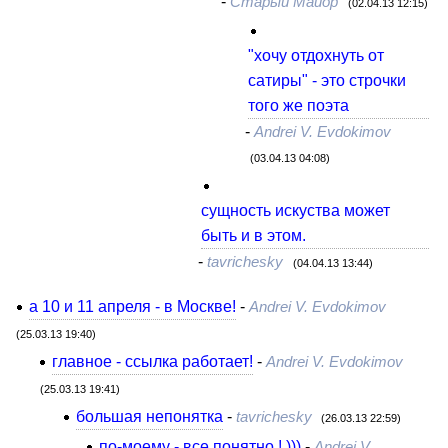
-
Старый Майор
(02.04.13 12:15)
"хочу отдохнуть от
сатиры" - это строчки
того же поэта
-
Andrei V. Evdokimov
(03.04.13 04:08)
сущность искуства может
быть и в этом.
-
tavrichesky
(04.04.13 13:44)
а 10 и 11 апреля - в Москве!
-
Andrei V. Evdokimov
(25.03.13 19:40)
главное - ссылка работает!
-
Andrei V. Evdokimov
(25.03.13 19:41)
большая непонятка
-
tavrichesky
(26.03.13 22:59)
по-моему - все понятно ! )))
-
Andrei V.