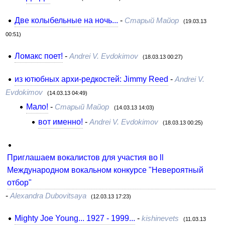
Две колыбельные на ночь...
-
Старый Майор
(19.03.13
00:51)
Ломакс поет!
-
Andrei V. Evdokimov
(18.03.13 00:27)
из ютюбных архи-редкостей: Jimmy Reed
-
Andrei V.
Evdokimov
(14.03.13 04:49)
Мало!
-
Старый Майор
(14.03.13 14:03)
вот именно!
-
Andrei V. Evdokimov
(18.03.13 00:25)
Приглашаем вокалистов для участия во ll
Международном вокальном конкурсе "Невероятный
отбор"
-
Alexandra Dubovitsaya
(12.03.13 17:23)
Mighty Joe Young... 1927 - 1999...
-
kishinevets
(11.03.13