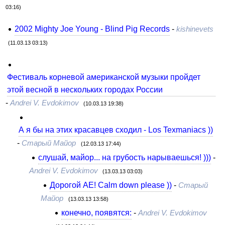
03:16)
2002 Mighty Joe Young - Blind Pig Records
-
kishinevets
(11.03.13 03:13)
Фестиваль корневой американской музыки пройдет
этой весной в нескольких городах России
-
Andrei V. Evdokimov
(10.03.13 19:38)
А я бы на этих красавцев сходил - Los Texmaniacs ))
-
Старый Майор
(12.03.13 17:44)
слушай, майор... на грубость нарываешься! )))
-
Andrei V. Evdokimov
(13.03.13 03:03)
Дорогой АЕ! Calm down please ))
-
Старый
Майор
(13.03.13 13:58)
конечно, появятся:
-
Andrei V. Evdokimov