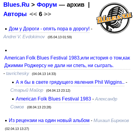
Blues.Ru
>
Форум
— архив |
Авторы
<<
6
>>
Дом у Дороги - опять пора в дорогу!
-
Andrei V. Evdokimov
(05.04.13 01:59)
American Folk Blues Festival 1983,или история о том,как
Джимми Роджерсу не дали ни спеть, ни сыграть.
-
tavrichesky
(04.04.13 14:33)
А я бы в свете грядущего явления Phil Wiggins..
-
Старый Майор
(04.04.13 23:12)
American Folk Blues Festival 1983
-
Александр
Сомов
(08.04.13 23:28)
Из рецензии на один новый альбом
-
Михаил Бирюков
(02.04.13 13:27)