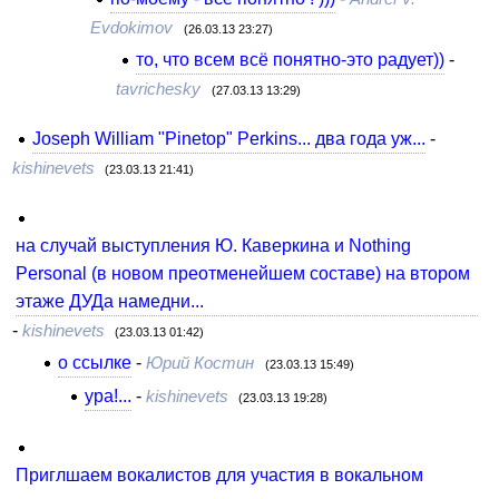
Evdokimov
(26.03.13 23:27)
то, что всем всё понятно-это радует))
-
tavrichesky
(27.03.13 13:29)
Joseph William "Pinetop" Perkins... два года уж...
-
kishinevets
(23.03.13 21:41)
на случай выступления Ю. Каверкина и Nothing
Personal (в новом преотменейшем составе) на втором
этаже ДУДа намедни...
-
kishinevets
(23.03.13 01:42)
о ссылке
-
Юрий Костин
(23.03.13 15:49)
ура!...
-
kishinevets
(23.03.13 19:28)
Приглшаем вокалистов для участия в вокальном