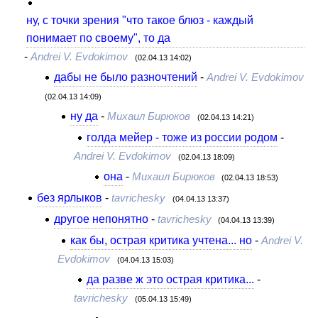
ну, с точки зрения "что такое блюз - каждый
понимает по своему", то да
-
Andrei V. Evdokimov
(02.04.13 14:02)
дабы не было разночтений
-
Andrei V. Evdokimov
(02.04.13 14:09)
ну да
-
Михаил Бирюков
(02.04.13 14:21)
голда мейер - тоже из россии родом
-
Andrei V. Evdokimov
(02.04.13 18:09)
она
-
Михаил Бирюков
(02.04.13 18:53)
без ярлыков
-
tavrichesky
(04.04.13 13:37)
другое непонятно
-
tavrichesky
(04.04.13 13:39)
как бы, острая критика учтена... но
-
Andrei V.
Evdokimov
(04.04.13 15:03)
да разве ж это острая критика...
-
tavrichesky
(05.04.13 15:49)