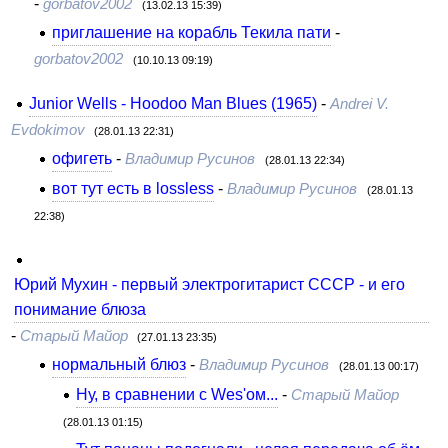
-
gorbatov2002
(13.02.13 15:39)
приглашение на корабль Текила пати
-
gorbatov2002
(10.10.13 09:19)
Junior Wells - Hoodoo Man Blues (1965)
-
Andrei V.
Evdokimov
(28.01.13 22:31)
офигеть
-
Владимир Русинов
(28.01.13 22:34)
вот тут есть в lossless
-
Владимир Русинов
(28.01.13
22:38)
Юрий Мухин - первый электрогитарист СССР - и его
понимание блюза
-
Старый Майор
(27.01.13 23:35)
нормальный блюз
-
Владимир Русинов
(28.01.13 00:17)
Ну, в сравнении с Wes'ом...
-
Старый Майор
(28.01.13 01:15)