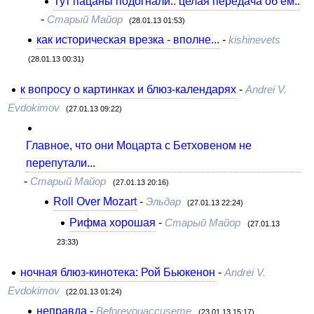
Тут пацаны подогнали.. целая передача об ём..
-
Старый Майор
(28.01.13 01:53)
как историческая врезка - вполне...
-
kishinevets
(28.01.13 00:31)
к вопросу о картинках и блюз-календарях
-
Andrei V.
Evdokimov
(27.01.13 09:22)
Главное, что они Моцарта с Бетховеном не
перепутали...
-
Старый Майор
(27.01.13 20:16)
Roll Over Mozart
-
Эльдар
(27.01.13 22:24)
Рифма хорошая
-
Старый Майор
(27.01.13
23:33)
ночная блюз-кинотека: Рой Бьюкенон
-
Andrei V.
Evdokimov
(22.01.13 01:24)
неправда
-
Beforeyouaccuseme
(23.01.13 15:17)