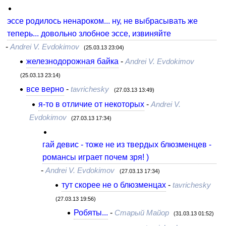
эссе родилось ненароком... ну, не выбрасывать же
теперь... довольно злобное эссе, извиняйте
-
Andrei V. Evdokimov
(25.03.13 23:04)
железнодорожная байка
-
Andrei V. Evdokimov
(25.03.13 23:14)
все верно
-
tavrichesky
(27.03.13 13:49)
я-то в отличие от некоторых
-
Andrei V.
Evdokimov
(27.03.13 17:34)
гай девис - тоже не из твердых блюзменцев -
романсы играет почем зря! )
-
Andrei V. Evdokimov
(27.03.13 17:34)
тут скорее не о блюзменцах
-
tavrichesky
(27.03.13 19:56)
Робяты...
-
Старый Майор
(31.03.13 01:52)