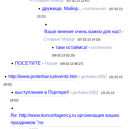
Старый Майор
(07.02.13 12:47)
дружище, Майор...
-
kishinevets
(07.02.13
13:21)
Ваше мнение очень важно для нас!
-
Старый Майор
(07.02.13 14:15)
таки остаёмса!
-
kishinevets
(09.02.13 02:15)
ПОСЕТИТЕ
-
Назим
(09.02.13 08:27)
http://www.porterbar.ru/events.htm
-
gorbatov2002
(31.01.13
18:02)
выступления в Портере!!
-
gorbatov2002
(31.01.13
18:02)
Re: http://www.koncertagency.ru организация ваших
праздников "по