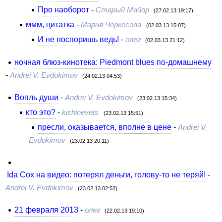
Про наоборот
-
Старый Майор
(27.02.13 19:17)
ммм, цитатка
-
Мария Черкесова
(02.03.13 15:07)
И не поспоришь ведь!
-
олег
(02.03.13 21:12)
ночная блюз-кинотека: Piedmont blues по-домашнему
-
Andrei V. Evdokimov
(24.02.13 04:53)
Вопль души
-
Andrei V. Evdokimov
(23.02.13 15:34)
кто это?
-
kishinevets
(23.02.13 15:51)
пресли, оказывается, вполне в цене
-
Andrei V.
Evdokimov
(23.02.13 20:11)
Ida Cox на видео: потерял деньги, голову-то не теряй!
-
Andrei V. Evdokimov
(23.02.13 02:52)
21 февраля 2013
-
олег
(22.02.13 19:10)