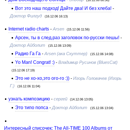
(16.12.06 08:58)
Вот это наш подход! Дайте два! И без хлеба!
-
Доктор Филгуд
(16.12.06 16:13)
Internet radio charts
-
Arsen
(15.12.06 11:56)
Арсен, ты в след.раз заголовок по-русски пешы!
-
Доктор Айболит
(15.12.06 13:09)
Радио Га Га
-
Arsen (ака Скуттер)
(15.12.06 14:08)
Yo Man! Congrat! :)
-
Владимир Русинов (BluesCat)
(15.12.06 17:19)
Это не хо-хо,это ого-го :))
-
Игорь Головачев (Игорь
Г.)
(16.12.06 11:04)
узнать композицию
-
сергей
(14.12.06 13:05)
Это типо попса
-
Доктор Айболит
(15.12.06 13:04)
Интересный списочек: The All-TIME 100 Albums от