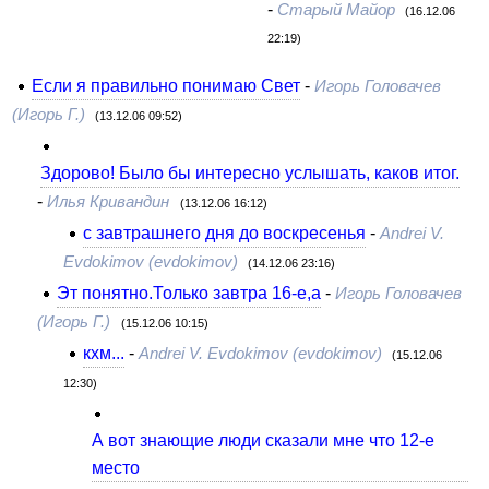
-
Старый Майор
(16.12.06
22:19)
Если я правильно понимаю Свет
-
Игорь Головачев
(Игорь Г.)
(13.12.06 09:52)
Здорово! Было бы интересно услышать, каков итог.
-
Илья Кривандин
(13.12.06 16:12)
с завтрашнего дня до воскресенья
-
Andrei V.
Evdokimov (evdokimov)
(14.12.06 23:16)
Эт понятно.Только завтра 16-е,а
-
Игорь Головачев
(Игорь Г.)
(15.12.06 10:15)
кхм...
-
Andrei V. Evdokimov (evdokimov)
(15.12.06
12:30)
А вот знающие люди сказали мне что 12-е
место