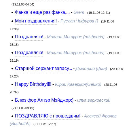
(19.11.06 04:54)
Фанка и еще раз фанка....
-
Grem
(19.11.06 12:41)
Мои поздравления!
-
Руслан Чифуров ()
(19.11.06
14:43)
Поздравляю!
-
Михаил Мишурис (mishouris)
(19.11.06
15:18)
Поздравляю!
-
Михаил Мишурис (mishouris)
(19.11.06
15:19)
Старшой сержант запасу...
-
Дмитрий (фан)
(20.11.06
17:23)
Happy Birthday!!!!
-
Юрий Каверкин(Gekko)
(20.11.06
20:37)
Блюз фор Алтэр Мэйджор:)
-
илья верховский
(21.11.06 09:49)
ПОЗДРАВЛЯЮ с прошедшим!
-
Алексей Фролов
(Buchothk)
(21.11.06 12:57)