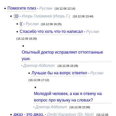
Помогите плиз
-
Руслан
(16.12.06 12:14)
:)))
-
Игорь Головачев (Игорь Г.)
(16.12.06 13:44)
((
-
Руслан
(16.12.06 16:25)
Спасибо что хоть что-то написал
-
Руслан
(16.12.06 16:26)
Опытный доктор исправляет оттоптанные
уши.
-
Доктор Айболит
(16.12.06 16:28)
Лучьше бы на вопрс ответил
-
Руслан
(16.12.06 17:12)
Молодой человек, а как я отвечу на
вопрос про музыку на словах?
-
Доктор Айболит
(16.12.06 22:08)
джаз - это джаз,
-
Dmitri Kazantsev (Dr. Nick)
(16.12.06