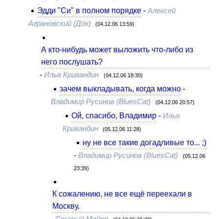
Эдди "Си" в полном порядке
-
Алексей
Аграновский (Док)
(04.12.06 13:59)
А кто-нибудь может выложить что-либо из
него послушать?
-
Илья Кривандин
(04.12.06 18:30)
зачем выкладывать, когда можно
-
Владимир Русинов (BluesCat)
(04.12.06 20:57)
Ой, спасибо, Владимир
-
Илья
Кривандин
(05.12.06 11:28)
ну не все такие догадливые то... ;)
-
Владимир Русинов (BluesCat)
(05.12.06
23:39)
К сожалению, не все ещё переехали в
Москву.
-