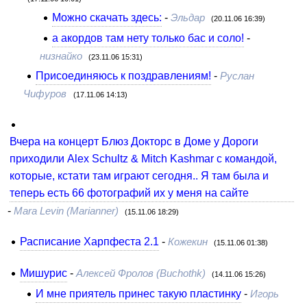
Можно скачать здесь:
-
Эльдар
(20.11.06 16:39)
а акордов там нету только бас и соло!
-
низнайко
(23.11.06 15:31)
Присоединяюсь к поздравлениям!
-
Руслан
Чифуров
(17.11.06 14:13)
Вчера на концерт Блюз Докторс в Доме у Дороги
приходили Alex Schultz & Mitch Kashmar с командой,
которые, кстати там играют сегодня.. Я там была и
теперь есть 66 фотографий их у меня на сайте
-
Mara Levin (Marianner)
(15.11.06 18:29)
Расписание Харпфеста 2.1
-
Кожекин
(15.11.06 01:38)
Мишурис
-
Алексей Фролов (Buchothk)
(14.11.06 15:26)
И мне приятель принес такую пластинку
-
Игорь