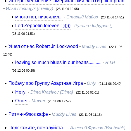
Интересует мнение: американский блюз и рок-н-ролл
-
Илья Полищук (Freeky)
(23.11.06 12:05)
много нот, ниасилил...
-
Старый Майор
(23.11.06 14:51)
Led Zeppelin forever! :-)))))
-
Руслан Чифуров ()
(23.11.06 21:51)
Ушел от нас Robert Jr. Lockwood
-
Muddy Lives
(22.11.06
12:48)
leaving so much blues in our hearts...........
-
R.I.P.
(02.12.06 00:28)
Побачу про Группу Азартная Игра
-
Only
(21.11.06 20:40)
Нету!
-
Dima Krasivov (Dima)
(22.11.06 02:01)
Ответ
-
Михил
(25.11.06 17:57)
Ритм-и-блюз кафе
-
Muddy Lives
(21.11.06 11:16)
Подскажите, пожалуйста...
-
Алексей Фролов (Buchothk)