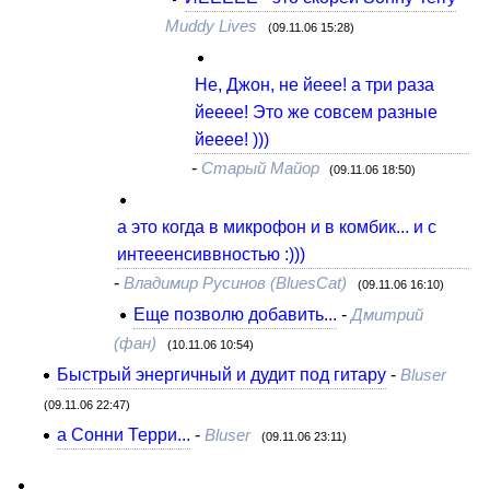
Muddy Lives
(09.11.06 15:28)
Не, Джон, не йеее! а три раза
йееее! Это же совсем разные
йееее! )))
-
Старый Майор
(09.11.06 18:50)
а это когда в микрофон и в комбик... и с
интееенсиввностью :)))
-
Владимир Русинов (BluesCat)
(09.11.06 16:10)
Еще позволю добавить...
-
Дмитрий
(фан)
(10.11.06 10:54)
Быстрый энергичный и дудит под гитару
-
Bluser
(09.11.06 22:47)
а Сонни Терри...
-
Bluser
(09.11.06 23:11)