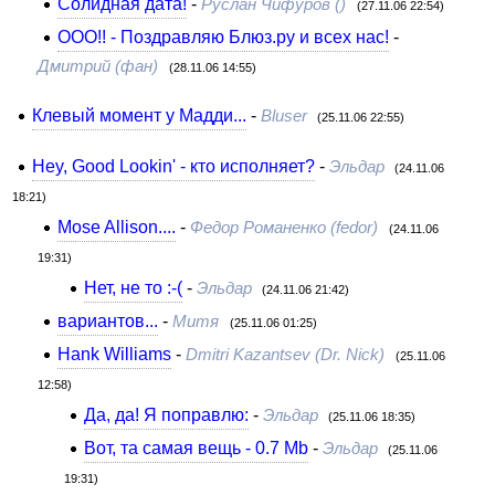
Солидная дата!
-
Руслан Чифуров ()
(27.11.06 22:54)
ООО!! - Поздравляю Блюз.ру и всех нас!
-
Дмитрий (фан)
(28.11.06 14:55)
Клевый момент у Мадди...
-
Bluser
(25.11.06 22:55)
Hey, Good Lookin' - кто исполняет?
-
Эльдар
(24.11.06
18:21)
Mose Allison....
-
Федор Романенко (fedor)
(24.11.06
19:31)
Нет, не то :-(
-
Эльдар
(24.11.06 21:42)
вариантов...
-
Митя
(25.11.06 01:25)
Hank Williams
-
Dmitri Kazantsev (Dr. Nick)
(25.11.06
12:58)
Да, да! Я поправлю:
-
Эльдар
(25.11.06 18:35)
Вот, та самая вещь - 0.7 Mb
-
Эльдар
(25.11.06
19:31)