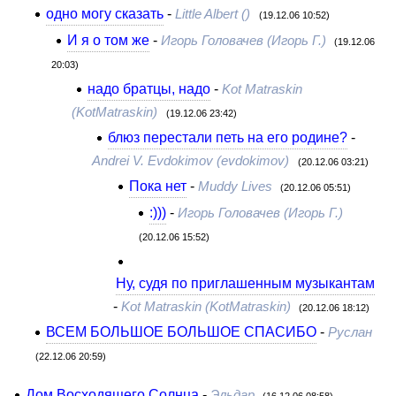
одно могу сказать
-
Little Albert ()
(19.12.06 10:52)
И я о том же
-
Игорь Головачев (Игорь Г.)
(19.12.06
20:03)
надо братцы, надо
-
Kot Matraskin
(KotMatraskin)
(19.12.06 23:42)
блюз перестали петь на его родине?
-
Andrei V. Evdokimov (evdokimov)
(20.12.06 03:21)
Пока нет
-
Muddy Lives
(20.12.06 05:51)
:)))
-
Игорь Головачев (Игорь Г.)
(20.12.06 15:52)
Ну, судя по приглашенным музыкантам
-
Kot Matraskin (KotMatraskin)
(20.12.06 18:12)
ВСЕМ БОЛЬШОЕ БОЛЬШОЕ СПАСИБО
-
Руслан
(22.12.06 20:59)
Дом Восходящего Солнца
-
Эльдар