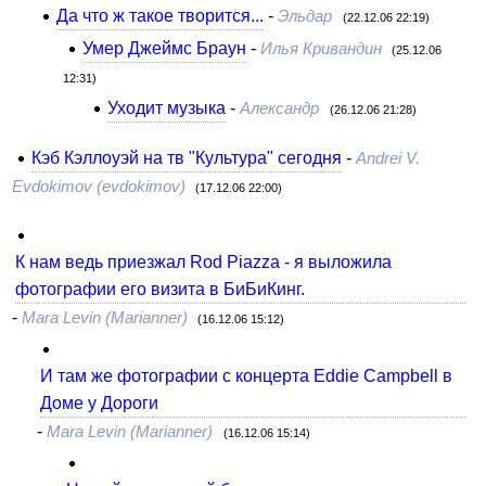
Да что ж такое творится...
-
Эльдар
(22.12.06 22:19)
Умер Джеймс Браун
-
Илья Кривандин
(25.12.06
12:31)
Уходит музыка
-
Александр
(26.12.06 21:28)
Кэб Кэллоуэй на тв "Культура" сегодня
-
Andrei V.
Evdokimov (evdokimov)
(17.12.06 22:00)
К нам ведь приезжал Rod Piazza - я выложила
фотографии его визита в БиБиКинг.
-
Mara Levin (Marianner)
(16.12.06 15:12)
И там же фотографии с концерта Eddie Campbell в
Доме у Дороги
-
Mara Levin (Marianner)
(16.12.06 15:14)