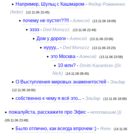
Например, Шульц с Кашмаром
-
Федор Романенко
(fedor)
(12.11.06 15:45)
почему не пустят??!!
-
Алексей
(13.11.06 18:09)
ээээ
-
Ded Morozzz
(13.11.06 22:49)
Дом у дороги
-
Алексей
(13.11.06 23:06)
нуууу...
-
Ded Morozzz
(13.11.06 23:23)
это Москва
-
Алексей
(13.11.06 23:58)
10 млн?
-
Dmitri Kazantsev (Dr.
Nick)
(14.11.06 08:45)
О Выступления мировых знаменитостей
-
Эльдар
(12.11.06 18:00)
собственно к чему я всё это...
-
Эльдар
(12.11.06 18:08)
пожалуйста, расскажите про Эфес
-
непопавшим )))
(09.11.06 23:48)
Было отлично, как всегда впрочем :)
-
Reno
(14.11.06