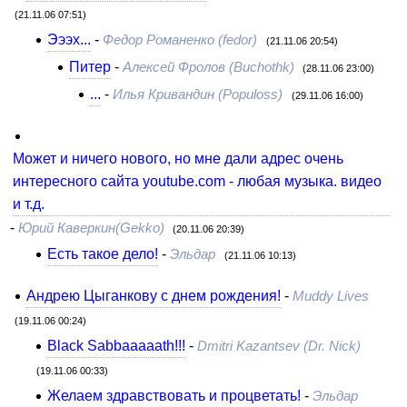
(21.11.06 07:51)
Эээх...
-
Федор Романенко (fedor)
(21.11.06 20:54)
Питер
-
Алексей Фролов (Buchothk)
(28.11.06 23:00)
...
-
Илья Кривандин (Populoss)
(29.11.06 16:00)
Может и ничего нового, но мне дали адрес очень
интересного сайта youtube.com - любая музыка. видео
и т.д.
-
Юрий Каверкин(Gekko)
(20.11.06 20:39)
Есть такое дело!
-
Эльдар
(21.11.06 10:13)
Андрею Цыганкову с днем рождения!
-
Muddy Lives
(19.11.06 00:24)
Black Sabbaaaaath!!!
-
Dmitri Kazantsev (Dr. Nick)
(19.11.06 00:33)
Желаем здравствовать и процветать!
-
Эльдар