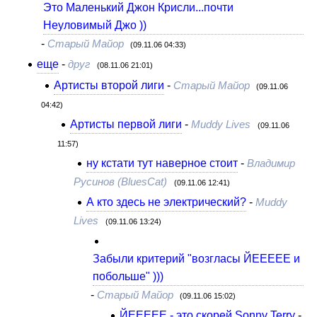
Это Маленький Джон Крисли...почти
Неуловимый Джо ))
-
Старый Майор
(09.11.06 04:33)
еще
-
друг
(08.11.06 21:01)
Артисты второй лиги
-
Старый Майор
(09.11.06
04:42)
Артисты первой лиги
-
Muddy Lives
(09.11.06
11:57)
ну кстати тут наверное стоит
-
Владимир
Русинов (BluesCat)
(09.11.06 12:41)
А кто здесь не электрический?
-
Muddy
Lives
(09.11.06 13:24)
Забыли критерий "возгласы ЙЕЕЕЕЕ и
побольше" )))
-
Старый Майор
(09.11.06 15:02)
ЙЕЕЕЕЕ - это скорей Sonny Terry
-