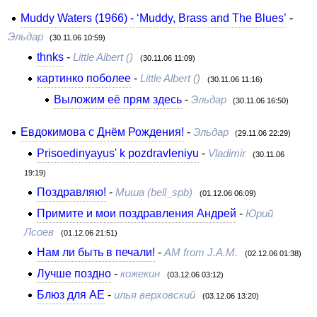
Muddy Waters (1966) - ‘Muddy, Brass and The Blues’
-
Эльдар
(30.11.06 10:59)
thnks
-
Little Albert ()
(30.11.06 11:09)
картинко поболее
-
Little Albert ()
(30.11.06 11:16)
Выложим её прям здесь
-
Эльдар
(30.11.06 16:50)
Евдокимова с Днём Рождения!
-
Эльдар
(29.11.06 22:29)
Prisoedinyayus' k pozdravleniyu
-
Vladimir
(30.11.06
19:19)
Поздравляю!
-
Миша (bell_spb)
(01.12.06 06:09)
Примите и мои поздравления Андрей
-
Юрий
Лсоев
(01.12.06 21:51)
Нам ли быть в печали!
-
AM from J.A.M.
(02.12.06 01:38)
Лучше поздно
-
кожекин
(03.12.06 03:12)
Блюз для АЕ
-
илья верховский
(03.12.06 13:20)