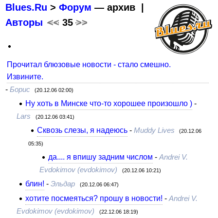
Blues.Ru
>
Форум
— архив |
Авторы
<<
35
>>
Прочитал блюзовые новости - стало смешно.
Извините.
-
Борис
(20.12.06 02:00)
Ну хоть в Минске что-то хорошее произошло )
-
Lars
(20.12.06 03:41)
Сквозь слезы, я надеюсь
-
Muddy Lives
(20.12.06
05:35)
да.... я впишу задним числом
-
Andrei V.
Evdokimov (evdokimov)
(20.12.06 10:21)
блин!
-
Эльдар
(20.12.06 06:47)
хотите посмеяться? прошу в новости!
-
Andrei V.
Evdokimov (evdokimov)
(22.12.06 18:19)