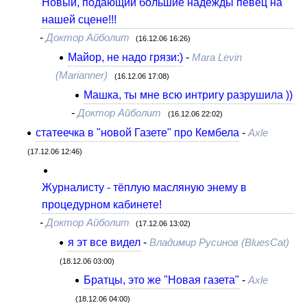
Новый, подающий большие надежды певец на
нашей сцене!!!
-
Доктор Айболит
(16.12.06 16:26)
Майор, не надо грязи:)
-
Mara Levin
(Marianner)
(16.12.06 17:08)
Машка, ты мне всю интригу разрушила ))
-
Доктор Айболит
(16.12.06 22:02)
статеечка в "новой Газете" про Кембела
-
Axle
(17.12.06 12:46)
Журналисту - тёплую масляную энему в
процедурном кабинете!
-
Доктор Айболит
(17.12.06 13:02)
я эт все видел
-
Владимир Русинов (BluesCat)
(18.12.06 03:00)
Братцы, это же "Новая газета"
-
Axle
(18.12.06 04:00)