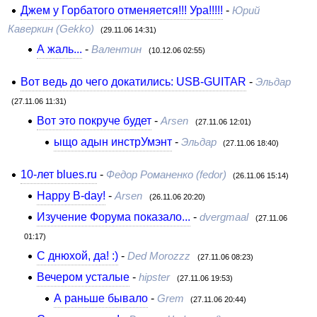
Джем у Горбатого отменяется!!! Ура!!!!!
-
Юрий
Каверкин (Gekko)
(29.11.06 14:31)
А жаль...
-
Валентин
(10.12.06 02:55)
Вот ведь до чего докатились: USB-GUITAR
-
Эльдар
(27.11.06 11:31)
Вот это покруче будет
-
Arsen
(27.11.06 12:01)
ыщо адын инстрУмэнт
-
Эльдар
(27.11.06 18:40)
10-лет blues.ru
-
Федор Романенко (fedor)
(26.11.06 15:14)
Happy B-day!
-
Arsen
(26.11.06 20:20)
Изучение Форума показало...
-
dvergmaal
(27.11.06
01:17)
С днюхой, да! :)
-
Ded Morozzz
(27.11.06 08:23)
Вечером усталые
-
hipster
(27.11.06 19:53)
А раньше бывало
-
Grem
(27.11.06 20:44)