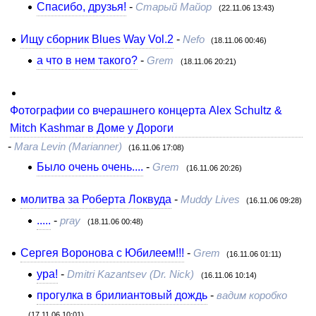
Спасибо, друзья!
-
Старый Майор
(22.11.06 13:43)
Ищу сборник Blues Way Vol.2
-
Nefo
(18.11.06 00:46)
а что в нем такого?
-
Grem
(18.11.06 20:21)
Фотографии со вчерашнего концерта Alex Schultz &
Mitch Kashmar в Доме у Дороги
-
Mara Levin (Marianner)
(16.11.06 17:08)
Было очень очень....
-
Grem
(16.11.06 20:26)
молитва за Роберта Локвуда
-
Muddy Lives
(16.11.06 09:28)
.....
-
pray
(18.11.06 00:48)
Сергея Воронова с Юбилеем!!!
-
Grem
(16.11.06 01:11)
ура!
-
Dmitri Kazantsev (Dr. Nick)
(16.11.06 10:14)
прогулка в брилиантовый дождь
-
вадим коробко
(17.11.06 10:01)