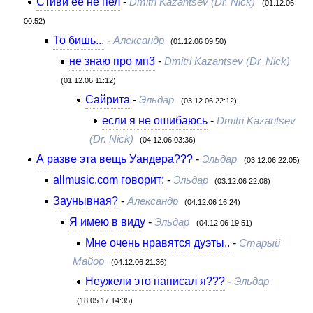
Стиви ее не пел
-
Dmitri Kazantsev (Dr. Nick)
(01.12.06
00:52)
То бишь...
-
Александр
(01.12.06 09:50)
не знаю про мп3
-
Dmitri Kazantsev (Dr. Nick)
(01.12.06 11:12)
Сайрита
-
Эльдар
(03.12.06 22:12)
если я не ошибаюсь
-
Dmitri Kazantsev
(Dr. Nick)
(04.12.06 03:36)
А разве эта вещь Уандера???
-
Эльдар
(03.12.06 22:05)
allmusic.com говорит:
-
Эльдар
(03.12.06 22:08)
Заунывная?
-
Александр
(04.12.06 16:24)
Я имею в виду
-
Эльдар
(04.12.06 19:51)
Мне очень нравятся дуэты..
-
Старый
Майор
(04.12.06 21:36)
Неужели это написал я???
-
Эльдар
(18.05.17 14:35)