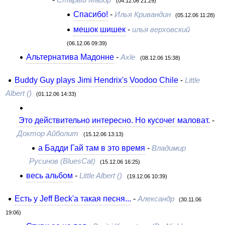
Старый Майор
(04.12.06 21:29)
Спасибо!
-
Илья Кривандин
(05.12.06 11:28)
мешок шишек
-
илья верховский
(06.12.06 09:39)
Альтернатива Мадонне
-
Axle
(08.12.06 15:38)
Buddy Guy plays Jimi Hendrix's Voodoo Chile
-
Little
Albert ()
(01.12.06 14:33)
Это действительно интересно. Но кусочег маловат.
-
Доктор Айболит
(15.12.06 13:13)
а Бадди Гай там в это время
-
Владимир
Русинов (BluesCat)
(15.12.06 16:25)
весь альбом
-
Little Albert ()
(19.12.06 10:39)
Есть у Jeff Beck'a такая песня...
-
Александр
(30.11.06
19:06)