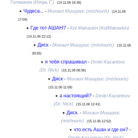
Головачев (Игорь Г.)
(14.11.06 16:36)
Чудеса...
-
Михаил Мишурис (mishouris)
(14.11.06
17:04)
Где тот АШАН?
-
Kot Matraskin (KotMatraskin)
(14.11.06 22:12)
Диск
-
Михаил Мишурис (mishouris)
(15.11.06
00:55)
я тебя спрашивал
-
Dmitri Kazantsev
(Dr. Nick)
(15.11.06 08:36)
Диск
-
Михаил Мишурис (mishouris)
(15.11.06 11:09)
а настоящий?
-
Dmitri Kazantsev
(Dr. Nick)
(15.11.06 12:41)
Диск.
-
Михаил Мишурис
(mishouris)
(15.11.06 12:52)
что есть Ашан и где он?
-
Dmitri Kazantsev (Dr. Nick)