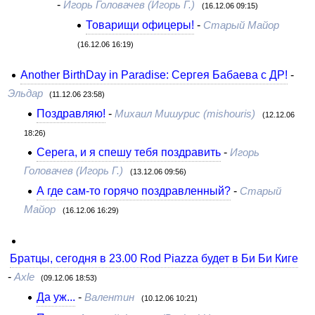
-
Игорь Головачев (Игорь Г.)
(16.12.06 09:15)
Товарищи офицеры!
-
Старый Майор
(16.12.06 16:19)
Another BirthDay in Paradise: Сергея Бабаева с ДР!
-
Эльдар
(11.12.06 23:58)
Поздравляю!
-
Михаил Мишурис (mishouris)
(12.12.06
18:26)
Серега, и я спешу тебя поздравить
-
Игорь
Головачев (Игорь Г.)
(13.12.06 09:56)
А где сам-то горячо поздравленный?
-
Старый
Майор
(16.12.06 16:29)
Братцы, сегодня в 23.00 Rod Piazza будет в Би Би Киге
-
Axle
(09.12.06 18:53)
Да уж...
-
Валентин
(10.12.06 10:21)