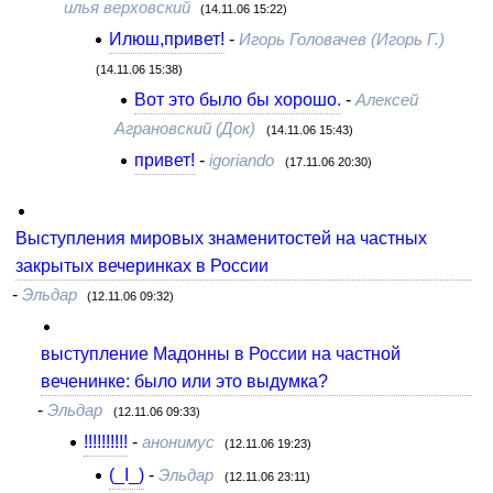
илья верховский
(14.11.06 15:22)
Илюш,привет!
-
Игорь Головачев (Игорь Г.)
(14.11.06 15:38)
Вот это было бы хорошо.
-
Алексей
Аграновский (Док)
(14.11.06 15:43)
привет!
-
igoriando
(17.11.06 20:30)
Выступления мировых знаменитостей на частных
закрытых вечеринках в России
-
Эльдар
(12.11.06 09:32)
выступление Мадонны в России на частной
веченинке: было или это выдумка?
-
Эльдар
(12.11.06 09:33)
!!!!!!!!!!
-
анонимус
(12.11.06 19:23)
(_I_)
-
Эльдар
(12.11.06 23:11)