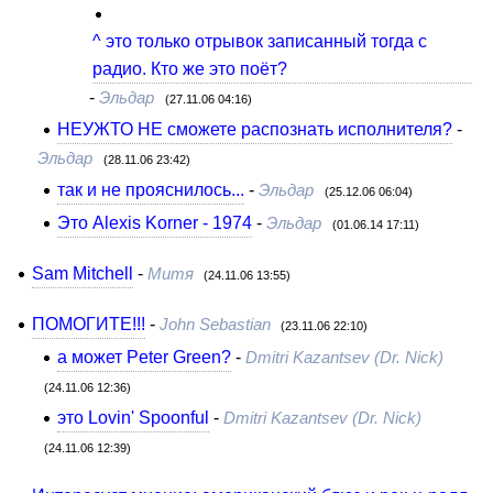
^ это только отрывок записанный тогда с
радио. Кто же это поёт?
-
Эльдар
(27.11.06 04:16)
НЕУЖТО НЕ сможете распознать исполнителя?
-
Эльдар
(28.11.06 23:42)
так и не прояснилось...
-
Эльдар
(25.12.06 06:04)
Это Alexis Korner - 1974
-
Эльдар
(01.06.14 17:11)
Sam Mitchell
-
Митя
(24.11.06 13:55)
ПОМОГИТЕ!!!
-
John Sebastian
(23.11.06 22:10)
а может Peter Green?
-
Dmitri Kazantsev (Dr. Nick)
(24.11.06 12:36)
это Lovin' Spoonful
-
Dmitri Kazantsev (Dr. Nick)
(24.11.06 12:39)