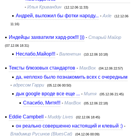
-
Илья Кривандин
(12.12.06 11:33)
Андрей, выложил бы фотки народу...
-
Axle
(12.12.06
11:16)
Индейцы захватили хард-рок!!! )))
-
Старый Майор
(07.12.06 18:31)
Неслабо,Майор!!!
-
Валентин
(10.12.06 10:18)
Тексты блюзовых стандартов
-
MaxBox
(04.12.06 22:57)
да, неплохо было познакомить всех с очередным
-
адресом Гарри
(05.12.06 00:50)
дык google вроде все еще ...
-
Митя
(05.12.06 21:45)
Спасибо, Митя!!!
-
MaxBox
(05.12.06 22:18)
Eddie Campbell
-
Muddy Lives
(02.12.06 18:45)
он реально совершенно настоящий и клевый :)
-
Владимир Русинов (BluesCat)
(04.12.06 00:09)