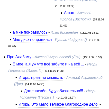
(15.11.06 13:22)
Ашан
-
Алексей
Фролов (Buchothk)
(15.11.06
21:42)
а мне понравилось
-
Илья Кривандин
(16.11.06 14:21)
Мне диск понравился
-
Руслан Чифуров ()
(17.11.06
02:40)
Про Алабаму
-
Алексей Аграновский (Док)
(13.11.06 16:57)
Ё мое, а я уж что всё забыто и на всё ...
-
Игорь
Головачев (Игорь Г.)
(14.11.06 14:31)
Игорь, приятно слышать
-
Алексей Аграновский
(Док)
(14.11.06 14:50)
Док,спасибо, буду обязательно!!!
-
Игорь
Головачев (Игорь Г.)
(14.11.06 15:27)
Игорь. Это было великое благородное дело.
-