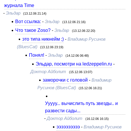
журнала Time
-
Эльдар
(13.12.06 21:14)
Вот ссылка:
-
Эльдар
(13.12.06 21:16)
Что такое Zoso?
-
Эльдар
(13.12.06 22:20)
это типа никнейм ;)
-
Владимир Русинов
(BluesCat)
(13.12.06 23:19)
Понял!
-
Эльдар
(14.12.06 06:48)
Эльдар, посмотри на ledzeppelin.ru
-
Доктор Айболит
(15.12.06 13:07)
заморочки с головой
-
Владимир
Русинов (BluesCat)
(15.12.06 16:21)
Ууууу... вычислить путь звезды.. и
развести сады...
-
Доктор Айболит
(16.12.06 16:15)
ээээээээээ
-
Владимир Русинов