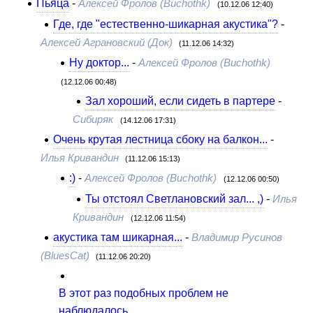
Пьяца
-
Алексей Фролов (Buchothk)
(10.12.06 12:40)
Где, где "естественно-шикарная акустика"?
-
Алексей Аграновский (Док)
(11.12.06 14:32)
Ну доктор...
-
Алексей Фролов (Buchothk)
(12.12.06 00:48)
Зал хороший, если сидеть в партере
-
Сибиряк
(14.12.06 17:31)
Очень крутая лестница сбоку на балкон...
-
Илья Кривандин
(11.12.06 15:13)
:)
-
Алексей Фролов (Buchothk)
(12.12.06 00:50)
Ты отстоял Светлановский зал... ,)
-
Илья
Кривандин
(12.12.06 11:54)
акустика там шикарная...
-
Владимир Русинов
(BluesCat)
(11.12.06 20:20)
В этот раз подобных проблем не
наблюдалось