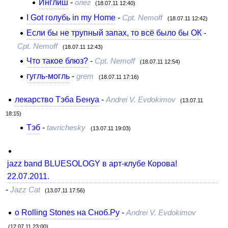
Инглиш
-
олег
(18.07.11 12:40)
I Got голубь in my Home
-
Cpt. Nemoff
(18.07.11 12:42)
Если бы не трупный запах, то всё было бы ОК
-
Cpt. Nemoff
(18.07.11 12:43)
Что такое блюз?
-
Cpt. Nemoff
(18.07.11 12:54)
гугль-могль
-
grem
(18.07.11 17:16)
лекарство Тэба Бенуа
-
Andrei V. Evdokimov
(13.07.11
18:15)
Тэб
-
tavrichesky
(13.07.11 19:03)
jazz band BLUESOLOGY в арт-клубе Корова!
22.07.2011.
-
Jazz Cat
(13.07.11 17:56)
o Rolling Stones на Сноб.Ру
-
Andrei V. Evdokimov
(12.07.11 23:00)