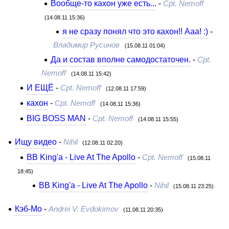
Вообще-то кахон уже есть...
-
Cpt. Nemoff
(14.08.11 15:36)
я не сразу понял что это кахон!! Ааа! :)
-
Владимир Русинов
(15.08.11 01:04)
Да и состав вполне самодостаточен.
-
Cpt.
Nemoff
(14.08.11 15:42)
И ЕЩЁ
-
Cpt. Nemoff
(12.08.11 17:59)
кахон
-
Cpt. Nemoff
(14.08.11 15:36)
BIG BOSS MAN
-
Cpt. Nemoff
(14.08.11 15:55)
Ищу видео
-
Nihil
(12.08.11 02:20)
BB King'а - Live At The Apollo
-
Cpt. Nemoff
(15.08.11
18:45)
BB King'а - Live At The Apollo
-
Nihil
(15.08.11 23:25)
Кэб-Мо
-
Andrei V. Evdokimov
(11.08.11 20:35)