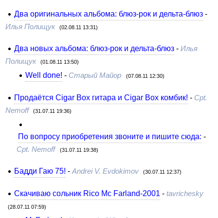
Два оригинальных альбома: блюз-рок и дельта-блюз
-
Илья Полищук
(02.08.11 13:31)
Два новых альбома: блюз-рок и дельта-блюз
-
Илья
Полищук
(01.08.11 13:50)
Well done!
-
Старый Майор
(07.08.11 12:30)
Продаётся Cigar Box гитара и Cigar Box комбик!
-
Cpt.
Nemoff
(31.07.11 19:36)
По вопросу приобретения звоните и пишите сюда:
-
Cpt. Nemoff
(31.07.11 19:38)
Бадди Гаю 75!
-
Andrei V. Evdokimov
(30.07.11 12:37)
Скачиваю сольник Rico Mc Farland-2001
-
tavrichesky
(28.07.11 07:59)