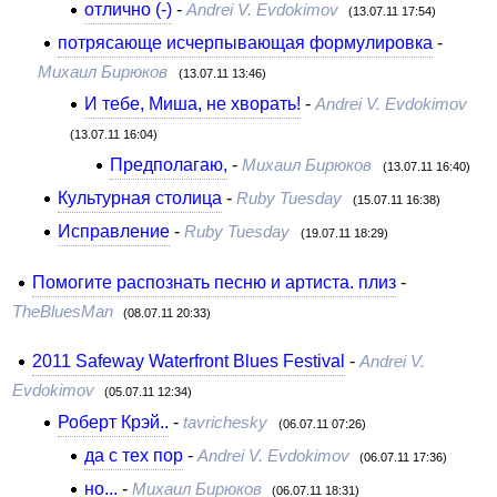
отлично (-)
-
Andrei V. Evdokimov
(13.07.11 17:54)
потрясающе исчерпывающая формулировка
-
Михаил Бирюков
(13.07.11 13:46)
И тебе, Миша, не хворать!
-
Andrei V. Evdokimov
(13.07.11 16:04)
Предполагаю,
-
Михаил Бирюков
(13.07.11 16:40)
Культурная столица
-
Ruby Tuesday
(15.07.11 16:38)
Исправление
-
Ruby Tuesday
(19.07.11 18:29)
Помогите распознать песню и артиста. плиз
-
TheBluesMan
(08.07.11 20:33)
2011 Safeway Waterfront Blues Festival
-
Andrei V.
Evdokimov
(05.07.11 12:34)
Роберт Крэй..
-
tavrichesky
(06.07.11 07:26)
да с тех пор
-
Andrei V. Evdokimov
(06.07.11 17:36)
но...
-
Михаил Бирюков
(06.07.11 18:31)