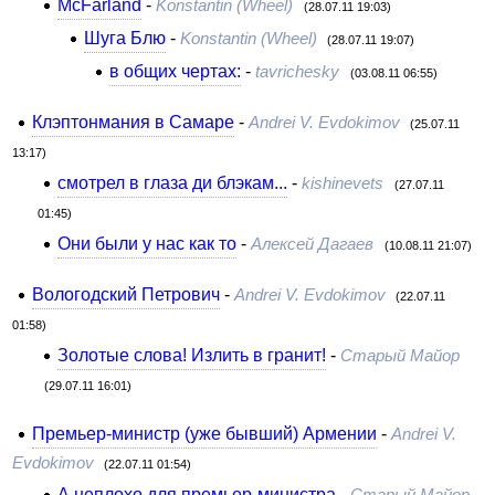
McFarland
-
Konstantin (Wheel)
(28.07.11 19:03)
Шуга Блю
-
Konstantin (Wheel)
(28.07.11 19:07)
в общих чертах:
-
tavrichesky
(03.08.11 06:55)
Клэптонмания в Самаре
-
Andrei V. Evdokimov
(25.07.11
13:17)
смотрел в глаза ди блэкам...
-
kishinevets
(27.07.11
01:45)
Они были у нас как то
-
Алексей Дагаев
(10.08.11 21:07)
Вологодский Петрович
-
Andrei V. Evdokimov
(22.07.11
01:58)
Золотые слова! Излить в гранит!
-
Старый Майор
(29.07.11 16:01)
Премьер-министр (уже бывший) Армении
-
Andrei V.
Evdokimov
(22.07.11 01:54)
А неплохо для премьер-министра
-
Старый Майор