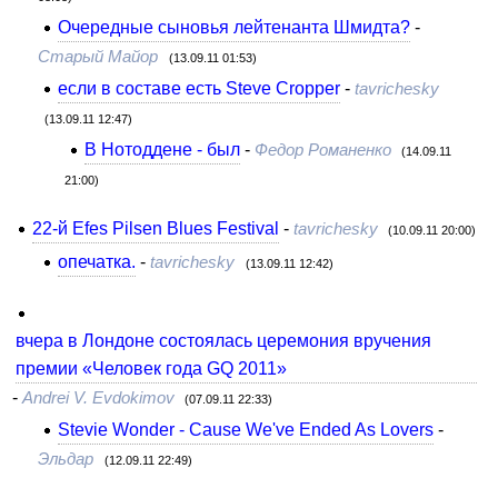
Очередные сыновья лейтенанта Шмидта?
-
Старый Майор
(13.09.11 01:53)
если в составе есть Steve Cropper
-
tavrichesky
(13.09.11 12:47)
В Нотоддене - был
-
Федор Романенко
(14.09.11
21:00)
22-й Efes Pilsen Blues Festival
-
tavrichesky
(10.09.11 20:00)
опечатка.
-
tavrichesky
(13.09.11 12:42)
вчера в Лондоне состоялась церемония вручения
премии «Человек года GQ 2011»
-
Andrei V. Evdokimov
(07.09.11 22:33)
Stevie Wonder - Cause We've Ended As Lovers
-
Эльдар
(12.09.11 22:49)