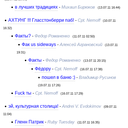
в лучших традициях
-
Михаил Бирюков
(13.07.11 16:44)
АХТУНГ !!! Гласстонберри паб!
-
Cpt. Nemoff
(10.07.11
16:32)
Факты?
-
Федор Романенко
(11.07.11 02:50)
Фак us sideways
-
Алексей Аграновский
(13.07.11
19:31)
Факты
-
Федор Романенко
(13.07.11 20:15)
Фёдору
-
Cpt. Nemoff
(16.07.11 17:38)
пошел в баню :)
-
Владимир Русинов
(19.07.11 17:26)
Fuck ты
-
Cpt. Nemoff
(16.07.11 17:29)
эй, культурная столица!
-
Andrei V. Evdokimov
(09.07.11
11:04)
Гленн Патрик
-
Ruby Tuesday
(11.07.11 16:35)