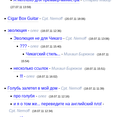
(27.07.11 13:59)
Cigar Box Guitar
-
Cpt. Nemoff
(20.07.11 18:06)
эволюция
-
олег
(18.07.11 12:36)
Эволюция не для Чикаго
-
Cpt. Nemoff
(18.07.11 13:06)
???
-
олег
(18.07.11 15:40)
Чикагский стиль...
-
Михаил Бирюков
(18.07.11
15:54)
несколько ссылок
-
Михаил Бирюков
(18.07.11 15:51)
!!!
-
олег
(18.07.11 16:02)
Голубь залетел в мой дом
-
Cpt. Nemoff
(18.07.11 11:39)
про голубя
-
олег
(18.07.11 12:16)
и я о том же... переведите на английский плз!
-
Cpt. Nemoff
(18.07.11 12:34)