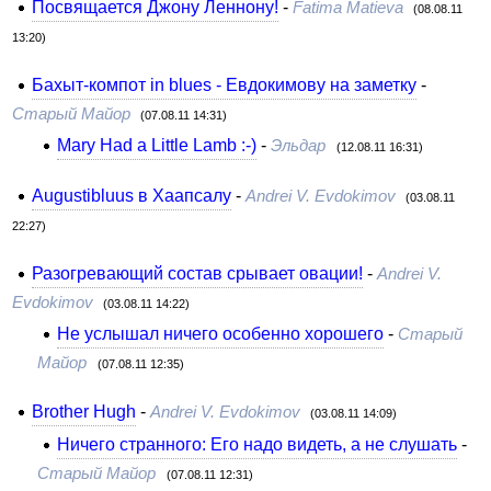
Посвящается Джону Леннону!
-
Fatima Matieva
(08.08.11
13:20)
Бахыт-компот in blues - Евдокимову на заметку
-
Старый Майор
(07.08.11 14:31)
Mary Had a Little Lamb :-)
-
Эльдар
(12.08.11 16:31)
Augustibluus в Хаапсалу
-
Andrei V. Evdokimov
(03.08.11
22:27)
Разогревающий состав срывает овации!
-
Andrei V.
Evdokimov
(03.08.11 14:22)
Не услышал ничего особенно хорошего
-
Старый
Майор
(07.08.11 12:35)
Brother Hugh
-
Andrei V. Evdokimov
(03.08.11 14:09)
Ничего странного: Его надо видеть, а не слушать
-
Старый Майор
(07.08.11 12:31)