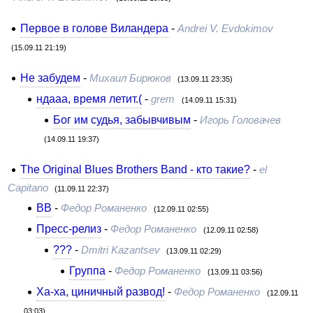
Первое в голове Виландера
-
Andrei V. Evdokimov
(15.09.11 21:19)
Не забудем
-
Михаил Бирюков
(13.09.11 23:35)
ндааа, время летит.(
-
grem
(14.09.11 15:31)
Бог им судья, забывчивым
-
Игорь Головачев
(14.09.11 19:37)
The Original Blues Brothers Band - кто такие?
-
el
Capitano
(11.09.11 22:37)
BB
-
Федор Романенко
(12.09.11 02:55)
Пресс-релиз
-
Федор Романенко
(12.09.11 02:58)
???
-
Dmitri Kazantsev
(13.09.11 02:29)
Группа
-
Федор Романенко
(13.09.11 03:56)
Ха-ха, циничный развод!
-
Федор Романенко
(12.09.11
03:03)