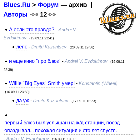
Blues.Ru
>
Форум
— архив |
Авторы
<<
12
>>
А если это правда?
-
Andrei V.
Evdokimov
(19.09.11 22:41)
лепс
-
Dmitri Kazantsev
(20.09.11 19:56)
и еще кино "про блюз"
-
Andrei V. Evdokimov
(19.09.11
22:39)
Willie "Big Eyes" Smith умер!
-
Konstantin (Wheel)
(16.09.11 23:50)
да уж
-
Dmitri Kazantsev
(17.09.11 16:23)
первый блюз был услышан на ж/д-станции, поезд
опаздывал... похожая ситуация и сто лет спустя.
-
Andrei V. Evdokimov
(16.09.11 19:35)