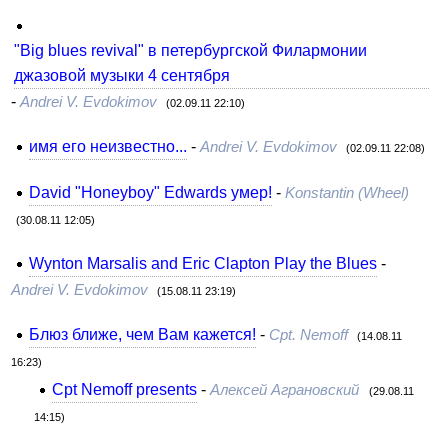
"Big blues revival" в петербургской Филармонии
джазовой музыки 4 сентября
-
Andrei V. Evdokimov
(02.09.11 22:10)
имя его неизвестно...
-
Andrei V. Evdokimov
(02.09.11 22:08)
David "Honeyboy" Edwards умер!
-
Konstantin (Wheel)
(30.08.11 12:05)
Wynton Marsalis and Eric Clapton Play the Blues
-
Andrei V. Evdokimov
(15.08.11 23:19)
Блюз ближе, чем Вам кажется!
-
Cpt. Nemoff
(14.08.11
16:23)
Cpt Nemoff presents
-
Алексей Аграновский
(29.08.11
14:15)