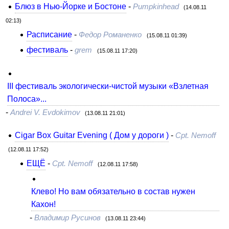
Блюз в Нью-Йорке и Бостоне
-
Pumpkinhead
(14.08.11
02:13)
Расписание
-
Федор Романенко
(15.08.11 01:39)
фестиваль
-
grem
(15.08.11 17:20)
III фестиваль экологически-чистой музыки «Взлетная
Полоса»...
-
Andrei V. Evdokimov
(13.08.11 21:01)
Cigar Box Guitar Evening ( Дом у дороги )
-
Cpt. Nemoff
(12.08.11 17:52)
ЕЩЁ
-
Cpt. Nemoff
(12.08.11 17:58)
Клево! Но вам обязательно в состав нужен
Кахон!
-
Владимир Русинов
(13.08.11 23:44)