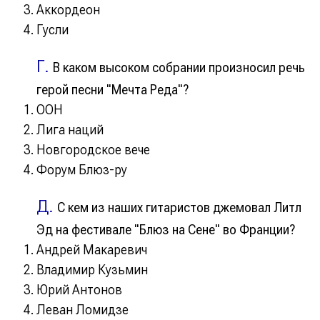
Аккордеон
Гусли
Г.
В каком высоком собрании произносил речь
герой песни "Мечта Реда"?
ООН
Лига наций
Новгородское вече
Форум Блюз-ру
Д.
С кем
из наших
гитаристов джемовал Литл
Эд на фестивале "Блюз на Сене" во Франции?
Андрей Макаревич
Владимир Кузьмин
Юрий Антонов
Леван Ломидзе