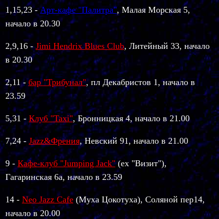
1,15,23 -
Арт-кафе "Палитра"
, Малая Морская 5,
начало в 20.30
2,9,16 -
Jimi Hendrix Blues Club
, Литейный 33, начало
в 20.30
2,11 -
бар "Трибунал"
, пл Декабристов 1, начало в
23.59
5,31 -
Клуб "Taxi"
, Бронницкая 4, начало в 21.00
7,24 -
Jazz&Френия
, Невский 91, начало в 21.00
9 -
Кафе-клуб "Jumping Jack"
(ex "Визит"),
Гагаринская 6а, начало в 23.59
14 -
Neo Jazz Cafe
(Муха Цокотуха), Соляной пер14,
начало в 20.00