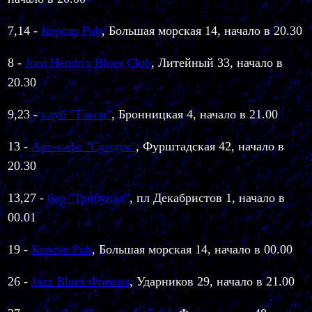
7,14 -
Корсар Pub
, Большая морская 14, начало в 20.30
8 -
Jimi Hendrix Blues Club
, Литейный 33, начало в
20.30
9,23 -
клуб "Такси"
, Бронницкая 4, начало в 21.00
13 -
Арт-кафе "Сундук"
,
Фурштадская 42, начало в
20.30
13,27
-
бар "Трибунал"
, пл Декабристов 1, начало в
00.01
19 -
Корсар Pub
, Большая морская 14, начало в 00.00
26
-
Jazz Blues Френия
, Ударников 29, начало в 21.00