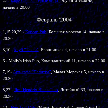
27 -
кафе-бар "Заводные яйца"
, Фурштатская 48,
начало в 20.00
Февраль '2004
1,15,20,29 -
Корсар Pub
, Большая морская 14, начало в
20.30
3,10 -
клуб "Такси"
, Бронницкая 4, начало в 21.00
6 - Molly's Irish Pub, Комендантский 11, начало в 22.00
7,19-
Арт-кафе "Палитра"
, Малая Морская 5, начало в
20.30
8,27 -
Jimi Hendrix Blues Club
, Литейный 33, начало в
20.30
12 -
Neo Jazz Cafe
(Муха Цокотуха), Соляной пер14,