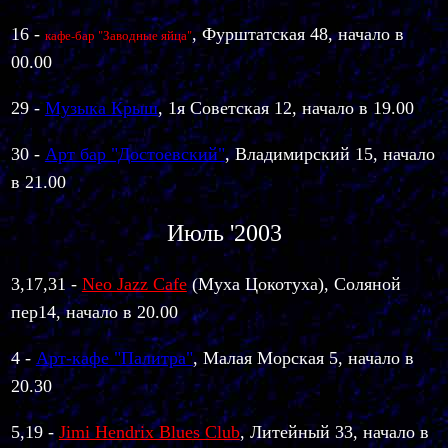
16 -
, Фурштатская 48, начало в
кафе-бар "Заводные яйца"
00.00
29 -
Музыка Крыш
, 1я Советская 12, начало в 19.00
30 -
Арт бар "Достоевский"
, Владимирский 15, начало
в 21.00
Июль '2003
3,17,31 -
Neo Jazz Cafe
(Муха Цокотуха), Соляной
пер14, начало в 20.00
4 -
Арт-кафе "Палитра"
, Малая Морская 5, начало в
20.30
5,19 -
Jimi Hendrix Blues Club
, Литейный 33, начало в