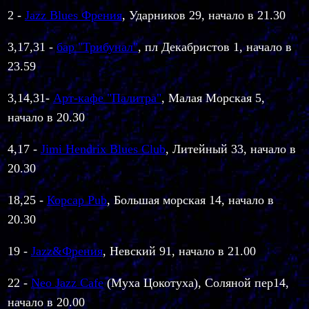
2
-
Jazz Blues Френия
, Ударников 29, начало в 21.30
3,17,31
-
бар "Трибунал"
, пл Декабристов 1, начало в
23.59
3,14,31
-
Арт-кафе "Палитра"
, Малая Морская 5,
начало в 20.30
4,17 -
Jimi Hendrix Blues Club
, Литейный 33, начало в
20.30
18,25 -
Корсар Pub
, Большая морская 14, начало в
20.30
19 -
Jazz&Френия
, Невский 91, начало в 21.00
22 -
Neo Jazz Cafe
(Муха Цокотуха), Соляной пер14,
начало в 20.00