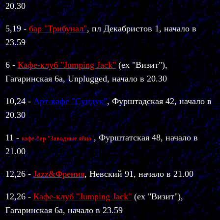
20.30
5,19 -
бар "Трибунал"
, пл Декабристов 1, начало в
23.59
6 -
Кафе-клуб "Jumping Jack"
(ex "Визит"),
Гагаринская 6а, Unplugged, начало в 20.30
10,24 -
Арт-кафе "Сундук"
,
Фурштадская 42, начало в
20.30
11 -
, Фурштатская 48, начало в
кафе-бар "Заводные яйца"
21.00
12,26 -
Jazz&Френия
, Невский 91, начало в 21.00
12,26 -
Кафе-клуб "Jumping Jack"
(ex "Визит"),
Гагаринская 6а, начало в 23.59