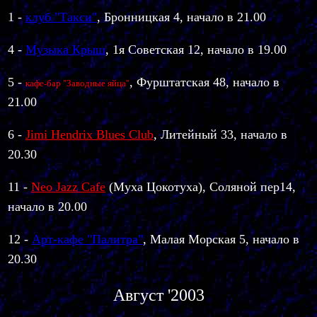
1 -
клуб "Такси"
, Бронницкая 4, начало в 21.00
4 -
Музыка Крыш
, 1я Советская 12, начало в 19.00
5 -
, Фурштатская 48, начало в
кафе-бар "Заводные яйца"
21.00
6 -
Jimi Hendrix Blues Club
, Литейный 33, начало в
20.30
11 -
Neo Jazz Cafe
(Муха Цокотуха), Соляной пер14,
начало в 20.00
12 -
Арт-кафе "Палитра"
, Малая Морская 5, начало в
20.30
Август '2003