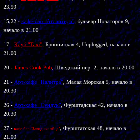
23.59
15,22 -
кафе-бар "Атлантида"
, бульвар Новаторов 9,
начало в 21.00
17 -
Клуб "Taxi"
, Бронницкая 4,
Unplugged,
начало в
21.00
20 -
James Cook Pub
, Шведский пер. 2, начало в 20.00
21 -
Арт-кафе "Палитра"
, Малая Морская 5, начало в
20.30
26 -
Арт-кафе "Сундук"
,
Фурштадская 42, начало в
20.30
27 -
, Фурштатская 48, начало в
кафе-бар "Заводные яйца"
21.00