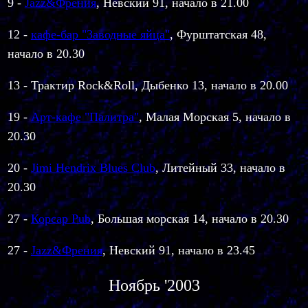
9 -
Jazz&Френия
, Невский 91, начало в 21.00
12 -
кафе-бар "Заводные яйца"
, Фурштатская 48,
начало в 20.30
13 - Трактир Rock&Roll, Дыбенко 13, начало в 20.00
19 -
Арт-кафе "Палитра"
, Малая Морская 5, начало в
20.30
20 -
Jimi Hendrix Blues Club
, Литейный 33, начало в
20.30
27 -
Корсар Pub
, Большая морская 14, начало в 20.30
27 -
Jazz&Френия
, Невский 91, начало в 23.45
Ноябрь '2003