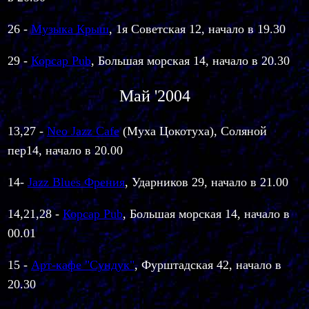
26 -
Музыка Крыш
, 1я Советская 12, начало в 19.30
29 -
Корсар Pub
, Большая морская 14, начало в 20.30
Май '2004
13,27 -
Neo Jazz Cafe
(Муха Цокотуха), Соляной
пер14, начало в 20.00
14
-
Jazz Blues Френия
, Ударников 29, начало в 21.00
14,21,28 -
Корсар Pub
, Большая морская 14, начало в
00.01
15 -
Арт-кафе "Сундук"
,
Фурштадская 42, начало в
20.30