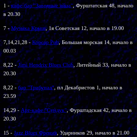
1 -
кафе-бар "Заводные яйца"
, Фурштатская 48, начало
в 20.30
7 -
Музыка Крыш
, 1я Советская 12, начало в 19.00
7,14,21,28 -
Корсар Pub
, Большая морская 14, начало в
00.03
8,22 -
Jimi Hendrix Blues Club
, Литейный 33, начало в
20.30
8,22
-
бар "Трибунал"
, пл Декабристов 1, начало в
23.59
14,29 -
Арт-кафе "Сундук"
,
Фурштадская 42, начало в
20.30
15 -
Jazz Blues Френия
, Ударников 29, начало в 21.00