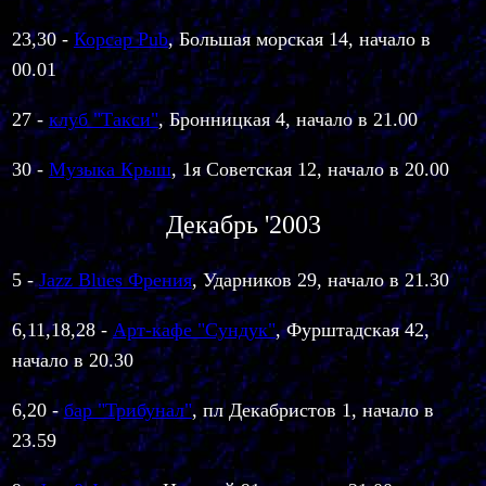
23,30 -
Корсар Pub
, Большая морская 14, начало в
00.01
27 -
клуб "Такси"
, Бронницкая 4, начало в 21.00
30
-
Музыка Крыш
, 1я Советская 12, начало в 20.00
Декабрь '2003
5 -
Jazz Blues Френия
, Ударников 29, начало в 21.30
6,11,18,28 -
Арт-кафе "Сундук"
,
Фурштадская 42,
начало в 20.30
6,20
-
бар "Трибунал"
, пл Декабристов 1, начало в
23.59