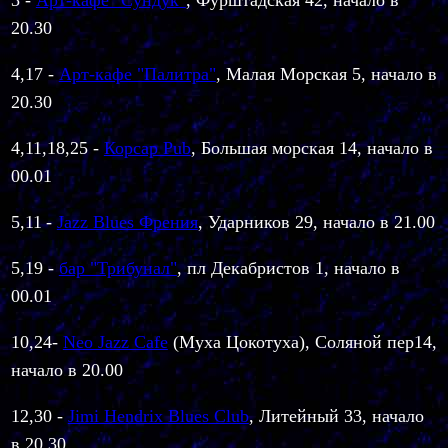
3
-
Арт-кафе "Сундук"
,
Фурштадская 42, начало в
20.30
4,17
-
Арт-кафе "Палитра"
, Малая Морская 5, начало в
20.30
4,11,18,25 -
Корсар Pub
, Большая морская 14, начало в
00.01
5,11
-
Jazz Blues Френия
, Ударников 29, начало в 21.00
5,19
-
бар "Трибунал"
, пл Декабристов 1, начало в
00.01
10,24-
Neo Jazz Cafe
(Муха Цокотуха), Соляной пер14,
начало в 20.00
12,30 -
Jimi Hendrix Blues Club
, Литейный 33, начало
в 20.30