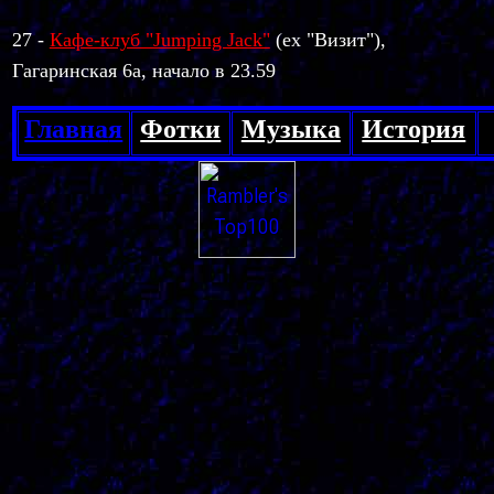
27 -
Кафе-клуб "Jumping Jack"
(ex "Визит"),
Гагаринская 6а, начало в 23.59
Главна
я
Фотки
Музыка
История