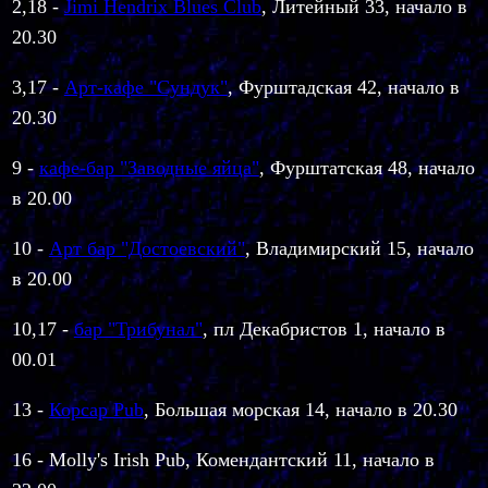
2,18 -
Jimi Hendrix Blues Club
, Литейный 33, начало в
20.30
3,17 -
Арт-кафе "Сундук"
,
Фурштадская 42, начало в
20.30
9 -
кафе-бар "Заводные яйца"
, Фурштатская 48, начало
в 20.00
1
0 -
Арт бар "Достоевский"
, Владимирский 15, начало
в 20.00
10,17
-
бар "Трибунал"
, пл Декабристов 1, начало в
00.01
13 -
Корсар Pub
, Большая морская 14, начало в 20.30
16 - Molly's Irish Pub, Комендантский 11, начало в