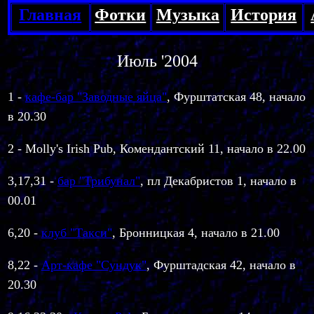
Главна
я
Фотки
Музыка
История
Июль '2004
1 -
кафе-бар "Заводные яйца"
, Фурштатская 48, начало
в 20.30
2 - Molly's Irish Pub, Комендантский 11, начало в 22.00
3,17,31
-
бар "Трибунал"
, пл Декабристов 1, начало в
00.01
6,20 -
клуб "Такси"
, Бронницкая 4, начало в 21.00
8,22 -
Арт-кафе "Сундук"
,
Фурштадская 42, начало в
20.30