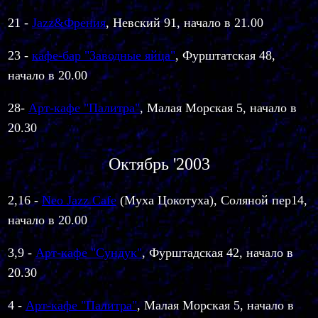
21 -
Jazz&Френия
, Невский 91, начало в 21.00
23 -
кафе-бар "Заводные яйца"
, Фурштатская 48,
начало в 20.00
28-
Арт-кафе "Палитра"
, Малая Морская 5, начало в
20.30
Октябрь '2003
2,16 -
Neo Jazz Cafe
(Муха Цокотуха), Соляной пер14,
начало в 20.00
3,9 -
Арт-кафе "Сундук"
,
Фурштадская 42, начало в
20.30
4 -
Арт-кафе "Палитра"
, Малая Морская 5, начало в