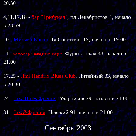
20.30
4,11,17,18
-
бар "Трибунал"
, пл Декабристов 1, начало
в 23.59
10 -
Музыка Крыш
, 1я Советская 12, начало в 19.00
11 -
, Фурштатская 48, начало в
кафе-бар "Заводные яйца"
21.00
17,25 -
Jimi Hendrix Blues Club
, Литейный 33, начало
в 20.30
24 -
Jazz Blues Френия
, Ударников 29, начало в 21.00
31 -
Jazz&Френия
, Невский 91, начало в 21.00
Сентябрь '2003