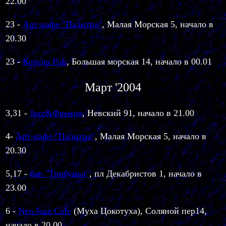
22.00
23 -
Арт-кафе "Палитра"
, Малая Морская 5, начало в
20.30
23 -
Корсар Pub
, Большая морская 14, начало в 00.01
Март '2004
3,31 -
Jazz&Френия
, Невский 91, начало в 21.00
4
-
Арт-кафе "Палитра"
, Малая Морская 5, начало в
20.30
5,17
-
бар "Трибунал"
, пл Декабристов 1, начало в
23.00
6 -
Neo Jazz Cafe
(Муха Цокотуха), Соляной пер14,
начало в 20.00