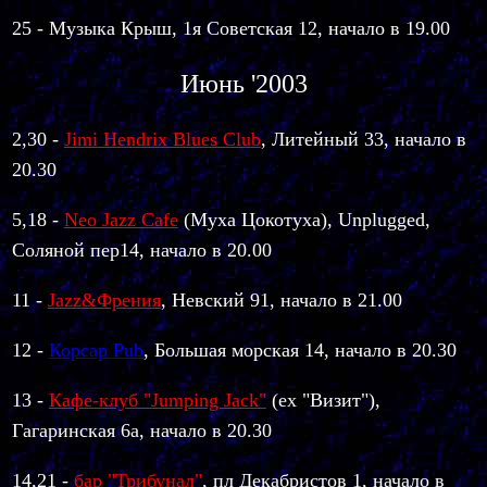
25 - Музыка Крыш, 1я Советская 12, начало в 19.00
Июнь '2003
2,30 -
Jimi Hendrix Blues Club
, Литейный 33, начало в
20.30
5,18 -
Neo Jazz Cafe
(Муха Цокотуха), Unplugged,
Соляной пер14, начало в 20.00
11 -
Jazz&Френия
, Невский 91, начало в 21.00
12 -
Корсар Pub
, Большая морская 14, начало в 20.30
13 -
Кафе-клуб "Jumping Jack"
(ex "Визит"),
Гагаринская 6а, начало в 20.30
14,21 -
бар "Трибунал"
, пл Декабристов 1, начало в