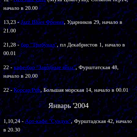
начало в 20.00
13,23 -
Jazz Blues Френия
, Ударников 29, начало в
21.00
21,28
-
бар "Трибунал"
, пл Декабристов 1, начало в
00.01
22 -
кафе-бар "Заводные яйца"
, Фурштатская 48,
начало в 20.00
22 -
Корсар Pub
, Большая морская 14, начало в 00.01
Январь '2004
1,10,24
-
Арт-кафе "Сундук"
,
Фурштадская 42, начало
в 20.30