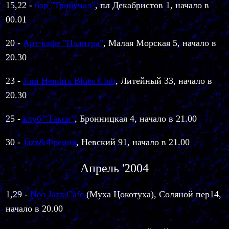
15,22
-
бар "Трибунал"
, пл Декабристов 1, начало в
00.01
20 -
Арт-кафе "Палитра"
, Малая Морская 5, начало в
20.30
23 -
Jimi Hendrix Blues Club
, Литейный 33, начало в
20.30
25 -
клуб "Такси"
, Бронницкая 4, начало в 21.00
30 -
Jazz&Френия
, Невский 91, начало в 21.00
Апрель '2004
1,29 -
Neo Jazz Cafe
(Муха Цокотуха), Соляной пер14,
начало в 20.00