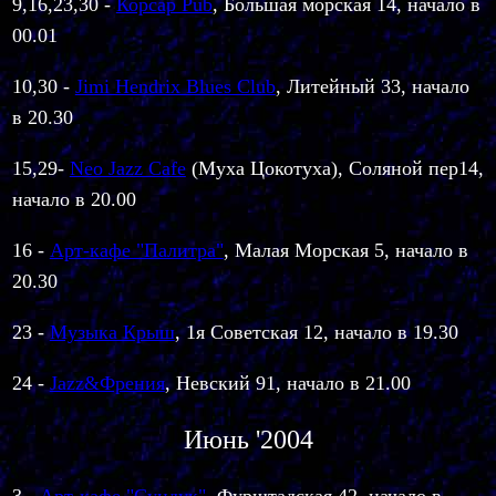
9,16,23,30 -
Корсар Pub
, Большая морская 14, начало в
00.01
10,30 -
Jimi Hendrix Blues Club
, Литейный 33, начало
в 20.30
15,29-
Neo Jazz Cafe
(Муха Цокотуха), Соляной пер14,
начало в 20.00
16 -
Арт-кафе "Палитра"
, Малая Морская 5, начало в
20.30
23 -
Музыка Крыш
, 1я Советская 12, начало в 19.30
24 -
Jazz&Френия
, Невский 91, начало в 21.00
Июнь '2004