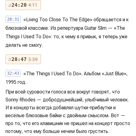
♫
24:20
· 4:11
28:31
«Living Too Close To The Edge» обращается и к
блюзовой классике. Из репертуара Guitar Slim — «The
Things I Used To Do»: то, к чему я привык, я теперь уже
делать не смогу.
♫
28:47
· 3:39
32:43
«The Things I Used To Do». Альбом «Just Blue»,
1995 год.
При всей суровости голоса все вокруг говорят, что
Sonny Rhodes — добродушнейший, улыбчивый человек.
И в концерты всегда добавлял шутки-прибаутки и
весёлые блюзовые байки с двойным смыслом. Вот —
про то, что его клавишник не пришёл на концерт просто
потому, что ему больше нечем было грустить.