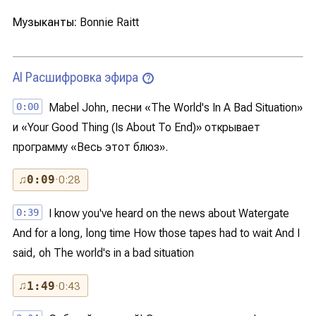
Музыканты:
Bonnie Raitt
AI Расшифровка эфира
?
0:00
Mabel John, песни «The World's In A Bad Situation»
и «Your Good Thing (Is About To End)» открывает
программу «Весь этот блюз».
♫
0:09
· 0:28
0:39
I know you've heard on the news about Watergate
And for a long, long time How those tapes had to wait And I
said, oh The world's in a bad situation
♫
1:49
· 0:43