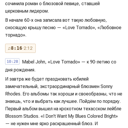
сочинила роман о блюзовой певице, ставшей
церковным лидером.
В начале 60-х она записала вот такую любовную,
сносящую крышу песню — «Love Tornado», «Любовное
торнадо».
♫
8:16
· 2:12
10:28
Mabel John, «Love Tornado» — к 90-летию со
дня рождения.
И завтра же будет праздновать юбилей
замечательный, экстраординарный блюзмен Sonny
Rhodes. Его альбомы так хороши и своеобразны, что не
знаешь, что и выбрать как лучшее. Пойдём по порядку.
Первый альбом вышел на крохотном техасском лейбле
Blossom Studios. «I Don't Want My Blues Colored Bright»
— не нужен мне ярко раскрашенный блюз. И