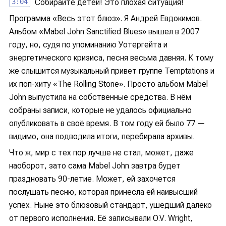
3:04
Собирайте детей! Это плохая ситуация!
Программа «Весь этот блюз». Я Андрей Евдокимов.
Альбом «Mabel John Sanctified Blues» вышел в 2007
году, но, судя по упоминанию Уотергейта и
энергетического кризиса, песня весьма давняя. К тому
же слышится музыкальный привет группе Temptations и
их поп-хиту «The Rolling Stone». Просто альбом Mabel
John выпустила на собственные средства. В нём
собраны записи, которые не удалось официально
опубликовать в своё время. В том году ей было 77 —
видимо, она подводила итоги, перебирала архивы.
Что ж, мир с тех пор лучше не стал, может, даже
наоборот, зато сама Mabel John завтра будет
праздновать 90-летие. Может, ей захочется
послушать песню, которая принесла ей наивысший
успех. Ныне это блюзовый стандарт, ушедший далеко
от первого исполнения. Её записывали O.V. Wright,