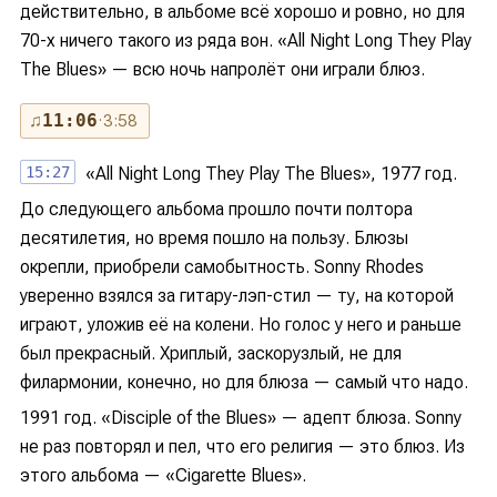
действительно, в альбоме всё хорошо и ровно, но для
70-х ничего такого из ряда вон. «All Night Long They Play
The Blues» — всю ночь напролёт они играли блюз.
♫
11:06
· 3:58
15:27
«All Night Long They Play The Blues», 1977 год.
До следующего альбома прошло почти полтора
десятилетия, но время пошло на пользу. Блюзы
окрепли, приобрели самобытность. Sonny Rhodes
уверенно взялся за гитару-лэп-стил — ту, на которой
играют, уложив её на колени. Но голос у него и раньше
был прекрасный. Хриплый, заскорузлый, не для
филармонии, конечно, но для блюза — самый что надо.
1991 год. «Disciple of the Blues» — адепт блюза. Sonny
не раз повторял и пел, что его религия — это блюз. Из
этого альбома — «Cigarette Blues».