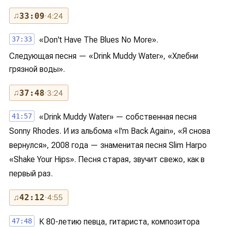
♫
33:09
· 4:24
37:33
«Don't Have The Blues No More».
Следующая песня — «Drink Muddy Water», «Хлебни
грязной воды».
♫
37:48
· 3:24
41:57
«Drink Muddy Water» — собственная песня
Sonny Rhodes. И из альбома «I'm Back Again», «Я снова
вернулся», 2008 года — знаменитая песня Slim Harpo
«Shake Your Hips». Песня старая, звучит свежо, как в
первый раз.
♫
42:12
· 4:55
47:48
К 80-летию певца, гитариста, композитора