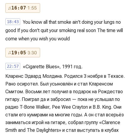
♫
16:07
· 1:55
18:43
You know all that smoke ain't doing your lungs no
good If you don't quit your smoking real soon The time will
come when you wish you would
♫
19:05
· 3:30
22:57
«Cigarette Blues», 1991 год.
Кларенс Эдвард Молдина. Родился 3 ноября в Техасе.
Рано осиротел. Был усыновлён и стал Кларенсом
Смитом. Восьми лет получил в подарок на Рождество
гитару. Поиграл да и забросил — пока не услышал по
радио T-Bone Walker, Pee Wee Crayton и B.B. King. Они
стали его кумирами на многие годы. А он стал всерьёз
заниматься игрой на гитаре, собрал группу «Clarence
Smith and The Daylighters» и стал выступать в клубах