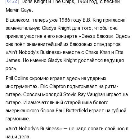
6:22
Doris Knight и The Chips, 1968 год, с песней
Marvin Gaye.
В далёком, теперь уже 1986 году B.B. King пригласил
замечательную Gladys Knight для того, чтобы она
приняла участие в его концерте «Звёзд блюза». Здесь
она поёт знаменитейший из блюзовых стандартов
«Ain't Nobody's Business» вместе с Chaka Khan и Etta
James. Но именно Gladys Knight достаётся ведущая
роль.
Phil Collins скромно играет здесь на ударных
инструментах. Eric Clapton подыгрывает на ритм-
гитаре. Совсем молодой Stevie Ray Vaughan играет на
гитаре. И замечательный старейшина белого
американского блюза Paul Butterfield играет на губной
гармонике.
«Ain't Nobody's Business» — не надо совать свой нос в
наши дела.