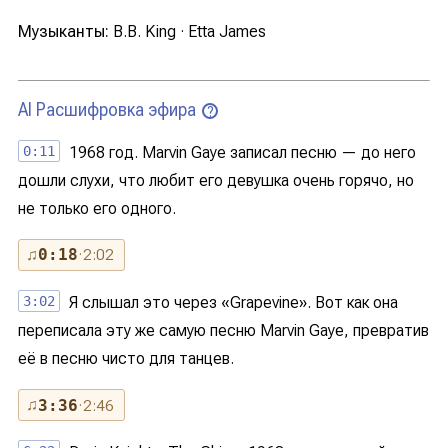
Музыканты:
B.B. King · Etta James
AI Расшифровка эфира
?
0:11
1968 год. Marvin Gaye записал песню — до него
дошли слухи, что любит его девушка очень горячо, но
не только его одного.
♫
0:18
· 2:02
3:02
Я слышал это через «Grapevine». Вот как она
переписала эту же самую песню Marvin Gaye, превратив
её в песню чисто для танцев.
♫
3:36
· 2:46