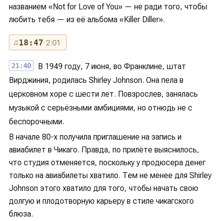
названием «Not for Love of You» — не ради того, чтобы
любить тебя — из её альбома «Killer Diller».
♫
18:47
· 2:01
21:40
В 1949 году, 7 июня, во Франклине, штат
Вирджиния, родилась Shirley Johnson. Она пела в
церковном хоре с шести лет. Повзрослев, занялась
музыкой с серьёзными амбициями, но отнюдь не с
беспорочными.
В начале 80-х получила приглашение на запись и
авиабилет в Чикаго. Правда, по прилёте выяснилось,
что студия отменяется, поскольку у продюсера денег
только на авиабилеты хватило. Тем не менее для Shirley
Johnson этого хватило для того, чтобы начать свою
долгую и плодотворную карьеру в стиле чикагского
блюза.