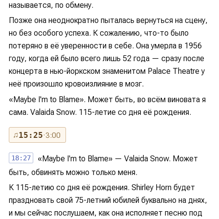
называется, по обмену.
Позже она неоднократно пыталась вернуться на сцену,
но без особого успеха. К сожалению, что-то было
потеряно в её уверенности в себе. Она умерла в 1956
году, когда ей было всего лишь 52 года — сразу после
концерта в нью-йоркском знаменитом Palace Theatre у
неё произошло кровоизлияние в мозг.
«Maybe I'm to Blame». Может быть, во всём виновата я
сама. Valaida Snow. 115-летие со дня её рождения.
♫
15:25
· 3:00
18:27
«Maybe I'm to Blame» — Valaida Snow. Может
быть, обвинять можно только меня.
К 115-летию со дня её рождения. Shirley Horn будет
праздновать свой 75-летний юбилей буквально на днях,
и мы сейчас послушаем, как она исполняет песню под