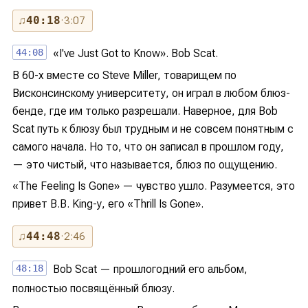
♫
40:18
· 3:07
44:08
«I've Just Got to Know». Bob Scat.
В 60-х вместе со Steve Miller, товарищем по
Висконсинскому университету, он играл в любом блюз-
бенде, где им только разрешали. Наверное, для Bob
Scat путь к блюзу был трудным и не совсем понятным с
самого начала. Но то, что он записал в прошлом году,
— это чистый, что называется, блюз по ощущению.
«The Feeling Is Gone» — чувство ушло. Разумеется, это
привет B.B. King-у, его «Thrill Is Gone».
♫
44:48
· 2:46
48:18
Bob Scat — прошлогодний его альбом,
полностью посвящённый блюзу.