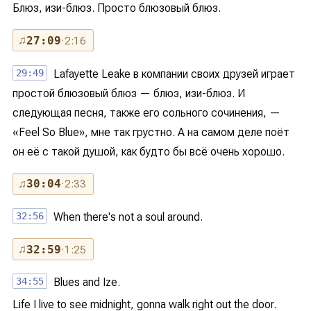
Блюз, изи-блюз. Просто блюзовый блюз.
♫
27:09
· 2:16
29:49
Lafayette Leake в компании своих друзей играет
простой блюзовый блюз — блюз, изи-блюз. И
следующая песня, также его сольного сочинения, —
«Feel So Blue», мне так грустно. А на самом деле поёт
он её с такой душой, как будто бы всё очень хорошо.
♫
30:04
· 2:33
32:56
When there's not a soul around.
♫
32:59
· 1:25
34:55
Blues and Ize.
Life I live to see midnight, gonna walk right out the door.