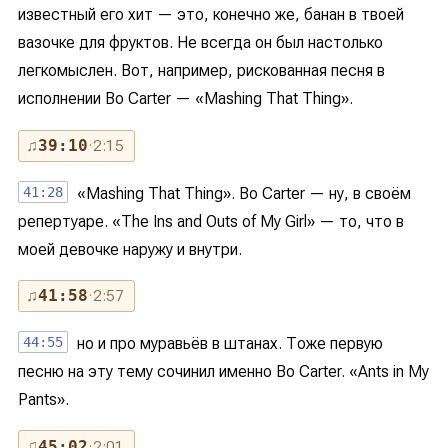
известный его хит — это, конечно же, банан в твоей
вазочке для фруктов. Не всегда он был настолько
легкомыслен. Вот, например, рискованная песня в
исполнении Bo Carter — «Mashing That Thing».
♫
39:10
· 2:15
41:28
«Mashing That Thing». Bo Carter — ну, в своём
репертуаре. «The Ins and Outs of My Girl» — то, что в
моей девочке наружу и внутри.
♫
41:58
· 2:57
44:55
но и про муравьёв в штанах. Тоже первую
песню на эту тему сочинил именно Bo Carter. «Ants in My
Pants».
♫
45:02
· 2:01