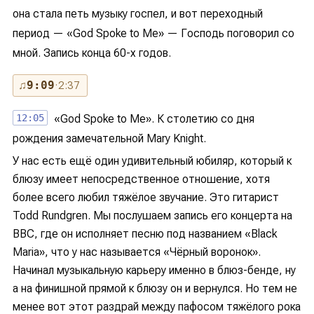
она стала петь музыку госпел, и вот переходный
период — «God Spoke to Me» — Господь поговорил со
мной. Запись конца 60-х годов.
♫
9:09
· 2:37
12:05
«God Spoke to Me». К столетию со дня
рождения замечательной Mary Knight.
У нас есть ещё один удивительный юбиляр, который к
блюзу имеет непосредственное отношение, хотя
более всего любил тяжёлое звучание. Это гитарист
Todd Rundgren. Мы послушаем запись его концерта на
BBC, где он исполняет песню под названием «Black
Maria», что у нас называется «Чёрный воронок».
Начинал музыкальную карьеру именно в блюз-бенде, ну
а на финишной прямой к блюзу он и вернулся. Но тем не
менее вот этот раздрай между пафосом тяжёлого рока