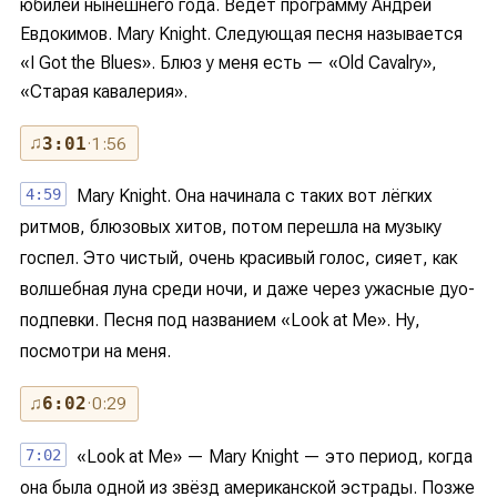
юбилеи нынешнего года. Ведёт программу Андрей
Евдокимов. Mary Knight. Следующая песня называется
«I Got the Blues». Блюз у меня есть — «Old Cavalry»,
«Старая кавалерия».
♫
3:01
· 1:56
4:59
Mary Knight. Она начинала с таких вот лёгких
ритмов, блюзовых хитов, потом перешла на музыку
госпел. Это чистый, очень красивый голос, сияет, как
волшебная луна среди ночи, и даже через ужасные дуо-
подпевки. Песня под названием «Look at Me». Ну,
посмотри на меня.
♫
6:02
· 0:29
7:02
«Look at Me» — Mary Knight — это период, когда
она была одной из звёзд американской эстрады. Позже