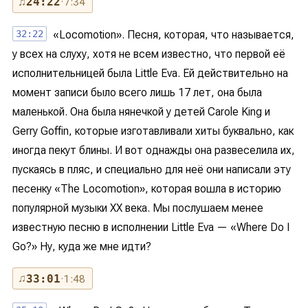
♫
24:22
· 7:34
32:22
«Locomotion». Песня, которая, что называется,
у всех на слуху, хотя не всем известно, что первой её
исполнительницей была Little Eva. Ей действительно на
момент записи было всего лишь 17 лет, она была
маленькой. Она была нянечкой у детей Carole King и
Gerry Goffin, которые изготавливали хиты буквально, как
иногда пекут блины. И вот однажды она развеселила их,
пускаясь в пляс, и специально для неё они написали эту
песенку «The Locomotion», которая вошла в историю
популярной музыки XX века. Мы послушаем менее
известную песню в исполнении Little Eva — «Where Do I
Go?» Ну, куда же мне идти?
♫
33:01
· 1:48