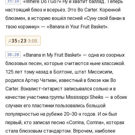
35:10
«Where Do I Go?» Ну и хватит баллад. Теперь
настоящий блюз и всерьёз. Это Bo Carter. Коренной
блюзмен, в историю вошёл песней «Суну свой банан в
твою корзинку» — «Banana in Your Fruit Basket».
♫
35:23
· 3:05
38:28
«Banana in My Fruit Basket» — одна из озорных
блюзовых песен, которые считаются ныне классикой.
125 лет тому назад в Болтоне, штат Миссисипи,
родился Артер Чатман, известный в блюзе как Bo
Carter. Вокалист-гитарист записывался сольно и в
качестве участника группы Mississippi Sheiks — в обоих
случаях его пластинки пользовались большой
популярностью на рубеже 20–30-х годов. И он был
первый, кто записал песню «Corrina, Corrina», которая
стала блюзовым стандартом. Впрочем, наиболее