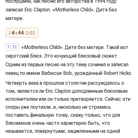
послушаем, как песню его авторства в 1994 году
записал Eric Clapton. «Motherless Child». Дитя без
матери.
♫
4:44
· 2:02
7:31
«Motherless Child». Дитя без матери. Такой вот
сиротский блюз. Это кочующий блюзовый сюжет.
Одним из первых песню на эту тему сочинил и записал
певец по имени Barbecue Bob, урождённый Robert Hicks.
Четверть века в прошлом столетии рассуждалось о
том, является ли Eric Clapton доподлинным блюзовым
исполнителем или он только притворяется. Сейчас эти
споры уже поутихли, и, нисколько не стремясь
поставить финальную точку, скажу только, что для
блюзменов очень часто характерно быть, что
называется, повёрнутыми, зацикленными на одной