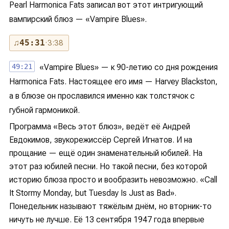
Pearl Harmonica Fats записал вот этот интригующий
вампирский блюз — «Vampire Blues».
♫
45:31
· 3:38
49:21
«Vampire Blues» — к 90-летию со дня рождения
Harmonica Fats. Настоящее его имя — Harvey Blackston,
а в блюзе он прославился именно как толстячок с
губной гармоникой.
Программа «Весь этот блюз», ведёт её Андрей
Евдокимов, звукорежиссёр Сергей Игнатов. И на
прощание — ещё один знаменательный юбилей. На
этот раз юбилей песни. Но такой песни, без которой
историю блюза просто и вообразить невозможно. «Call
It Stormy Monday, but Tuesday Is Just as Bad».
Понедельник называют тяжёлым днём, но вторник-то
ничуть не лучше. Её 13 сентября 1947 года впервые