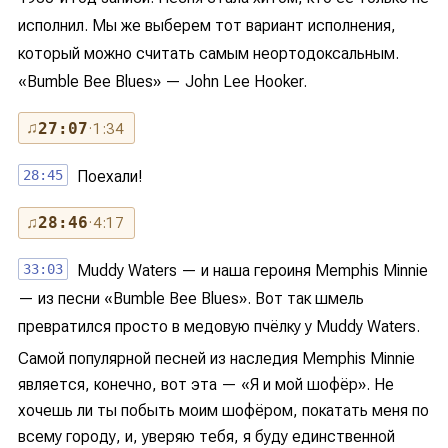
исполнил. Мы же выберем тот вариант исполнения,
который можно считать самым неортодоксальным.
«Bumble Bee Blues» — John Lee Hooker.
♫
27:07
· 1:34
28:45
Поехали!
♫
28:46
· 4:17
33:03
Muddy Waters — и наша героиня Memphis Minnie
— из песни «Bumble Bee Blues». Вот так шмель
превратился просто в медовую пчёлку у Muddy Waters.
Самой популярной песней из наследия Memphis Minnie
является, конечно, вот эта — «Я и мой шофёр». Не
хочешь ли ты побыть моим шофёром, покатать меня по
всему городу, и, уверяю тебя, я буду единственной