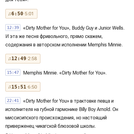
♫
6:50
· 5:01
12:39
«Dirty Mother for You», Buddy Guy и Junior Wells.
И эта же песня фривольного, прямо скажем,
содержания в авторском исполнении Memphis Minnie.
♫
12:49
· 2:58
15:47
Memphis Minnie. «Dirty Mother for You».
♫
15:51
· 6:50
22:41
«Dirty Mother for You» в трактовке певца и
исполнителя на губной гармонике Billy Boy Arnold. Он
миссисипского происхождения, но настоящий
приверженец чикагской блюзовой школы.