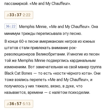
пассажиркой. «Me and My Chauffeur».
♫
33:37
· 2:22
36:22
Memphis Minnie, «Me and My Chauffeur». Она
минимум трижды переписывала эту песню.
В конце 60-х песни американских негров из южных
штатов стали привлекать внимание рок-
революционеров Великобритании. И многие из песен
той же Memphis Minnie подверглись кардинальным
изменениям. Вот замечательная на свой манер группа
Black Cat Bones — то есть «кости чёрного кота». Они
тоже взялись перепеть «Me and My Chauffeur», и
получилось у них тяжело, вязко, в духе, что
называется, времени — с налётом психоделии.
♫
36:57
· 5:13