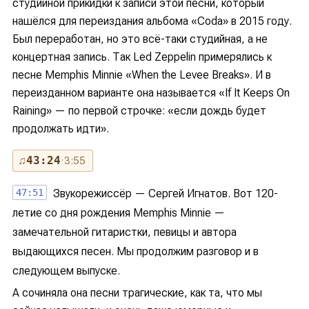
студийной прикидки к записи этой песни, который
нашёлся для переиздания альбома «Coda» в 2015 году.
Был переработан, но это всё-таки студийная, а не
концертная запись. Так Led Zeppelin примерялись к
песне Memphis Minnie «When the Levee Breaks». И в
переизданном варианте она называется «If It Keeps On
Raining» — по первой строчке: «если дождь будет
продолжать идти».
♫
43:24
· 3:55
47:51
Звукорежиссёр — Сергей Игнатов. Вот 120-
летие со дня рождения Memphis Minnie —
замечательной гитаристки, певицы и автора
выдающихся песен. Мы продолжим разговор и в
следующем выпуске.
А сочиняла она песни трагические, как та, что мы