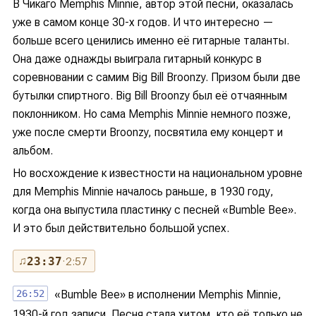
В Чикаго Memphis Minnie, автор этой песни, оказалась
уже в самом конце 30-х годов. И что интересно —
больше всего ценились именно её гитарные таланты.
Она даже однажды выиграла гитарный конкурс в
соревновании с самим Big Bill Broonzy. Призом были две
бутылки спиртного. Big Bill Broonzy был её отчаянным
поклонником. Но сама Memphis Minnie немного позже,
уже после смерти Broonzy, посвятила ему концерт и
альбом.
Но восхождение к известности на национальном уровне
для Memphis Minnie началось раньше, в 1930 году,
когда она выпустила пластинку с песней «Bumble Bee».
И это был действительно большой успех.
♫
23:37
· 2:57
26:52
«Bumble Bee» в исполнении Memphis Minnie,
1930-й год записи. Песня стала хитом, кто её только не