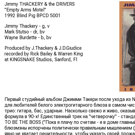
Jimmy THACKERY & the DRIVERS
"Empty Arms Motel"
1992 Blind Pig BPCD 5001
Jimmy Thackery - g, v
Mark Stutso - dr, bv
Wayne Burdette - b, bv
Produced by J.Thackery & J.D.Giudice
recorded by Rick Bailey & Warren King
at KINGSNAKE Studios, Sanford, Fl
Первый студийный альбом Джимми Такери после ухода из Ni
для любителей белого электрогитарного блюза в самом чис
трио: гитара, бас, ударные. Насколько свежо и живо, оказы
формула в 90-х! Единственный трек на "четверочку" - ста
TO BE THE BOSS ("Пока я плачу по счетам - я в доме главны
блюзмэны испорчены политически правильным мышлением (pol
явно не хватает решительности, чтобы указать своей дрожа