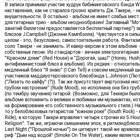
В записи принимал участие худрук бибикинговского бэнда W.
наставления, как не старался грозно хрипеть Дж.Такери, - 
внушительности. В остально - альбом не имеет слабых мест
для гитарных трио - альбом неоднообразен! Заглавный "Мот
занятий баллетом предоставляется бесплатный партнер") зв
блюзов J.Campbell (Джонни Кэмпбэлла). Чувствуется и сильн
целом - это, безусловно, самостоятельная работа. Фантази
соло Такери - не занимать. И кавер-версии в этом альбоме 
собственые песни. Из стандартов - вечная электрогитарная 
"Красном доме" (Red House) и "Дорогая, цыц!" (Honey, Hush)
антифеминистский блюз в альбоме). Из редких - относител
медленный блюз "Я знаю" (I Can Tell) и совсем медленный 
участников маддиуотерсовского блюзбэнда L.Johnson (Люте
("Лизать по кайфу" (?)). Так же присутствует виртуозная ин
грубом настроение" (Rude Mood), но исполнена она без груб
(по тембру звучания) гитарой. (Возможно, для Теккери бы
альбоме вспомнить о великих и любимых им музыкантах, к
на формирование его собственного музыкального стиля.) Н
то у белоблюзовых гитаристов "южном роке" (South Rock) - 
Ride), в которую Такери вправляет четыре строчки из S.Hous
Religion". Так же, играючи смешением эпох, в ритмэндблю
Last Night ("Прошлой ночью") он цитирует такой же архикла
риф "Дым над водой" (Smoke On The Water), каким является 