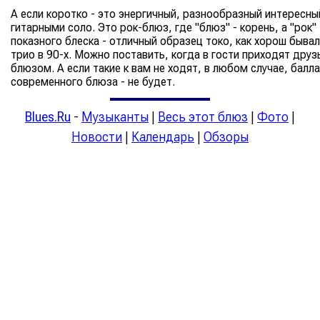
А если коротко - это энергичный, разнообразный интересн
гитарными соло. Это рок-блюз, где "блюз" - корень, а "рок"
показного блеска - отличный образец токо, как хорош быва
трио в 90-х. Можно поставить, когда в гости приходят друз
блюзом. А если такие к вам не ходят, в любом случае, балл
современного блюза - не будет.
Blues.Ru
-
Музыканты
|
Весь этот блюз
|
Фото
|
Новости
|
Календарь
|
Обзоры