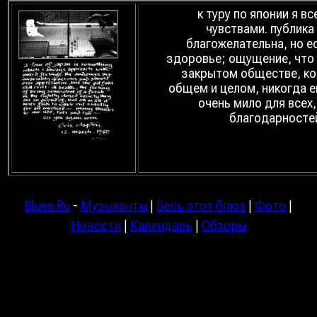
к туру по японии я 
чувствами. публика
благожелательна, но е
здоровье; ощущение, что 
закрытом обществе, кот
общем и целом, никогда ещ
очень мило для всех,
благодарностей
Blues.Ru
-
Музыканты
|
Весь этот блюз
|
Фото
|
Новости
|
Календарь
|
Обзоры