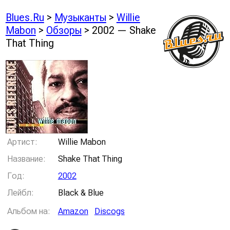
Blues.Ru
>
Музыканты
>
Willie
Mabon
>
Обзоры
> 2002 — Shake
That Thing
Артист:
Willie Mabon
Название:
Shake That Thing
Год:
2002
Лейбл:
Black & Blue
Альбом на:
Amazon
Discogs