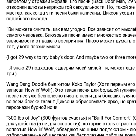
запретом у стражей морали. Его песни (Back Door Man, 29 
отворили шлюзы неприкрытой сексуальности. Но, такой же
мастер, как когда эти песни были написаны, Диксон уходит
подобного вывода.
“Вы можете считать, как вам угодно. Все зависит от мысле
самого человека. Блюзовые песни имеют множество значен
зависимости от вашего восприятия. Плохо может думать о
тот, у кого плохие мысли.
(I got 29 ways to my baby’s door. And maybe two or three more
- Я знаю 29 подходов к дверям моей милой - и, может еще
три.)
Wang Dang Doodle был хитом Koko Taylor (Хотя первым его
записал Howlin’ Wolf). Это такая песня для большой гулянки
после нее уже бесполезно писать песни для больших гулянок
во всем блеске талант Диксона обрисовывать ярко, но кра
персонажи бурной ночи.
“300 lbs of Joy” (300 фунтов счастья) и “Built For Comfort” 
для удобства (а не для скорости)), которые столь страстн
воплотил Howlin’ Wolf, обладают мощным подтекстом - лю
отбрасываемые обществом как бесполезные рабочие лоша