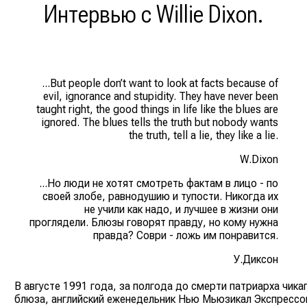
Интервью с Willie Dixon.
...But people don’t want to look at facts because of
evil, ignorance and stupidity. They have never been
taught right, the good things in life like the blues are
ignored. The blues tells the truth but nobody wants
the truth, tell a lie, they like a lie.
W.Dixon
...Но люди не хотят смотреть фактам в лицо - по
своей злобе, равнодушию и тупости. Никогда их
не учили как надо, и лучшее в жизни они
проглядели. Блюзы говорят правду, но кому нужна
правда? Соври - ложь им понравится.
У.Диксон
В августе 1991 года, за полгода до смерти патриарха чика
блюза, английский еженедельник Нью Мьюзикал Экспресс