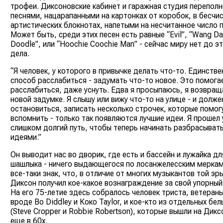
трофеи. Диксоновские кабинет и гаражная студия перепол
песнями, нацарапанными на картонках от коробок, в бесчи
артистических блокнотах, напетыми на несчитанное число п
Может быть, среди этих песен есть равные “Evil”, “Wang D
Doodle”, или “Hoochie Coochie Man” - сейчас миру нет до э
дела.
“Я человек, у которого в привычке делать что-то. Единств
способ расслабиться - задумать что-то новое. Это помога
расслабиться, даже уснуть. Едва я просыпаюсь, я возвращ
новой задумке. Я слышу или вижу что-то на улице - и долже
остановиться, записать несколько строчек, которые помог
вспомнить - только так появляются лучшие идеи. Я прошел
слишком долгий путь, чтобы теперь начинать разбрасыват
идеями.”
Он выводит нас во дворик, где есть и бассейн и лужайка дл
шашлыка - ничего выдающегося по лосанжелесским меркам
все-таки знак, что, в отличие от многих музыкантов той эр
Диксон получил кое-какое вознаграждение за свой упорный
На его 75-летие здесь собралось человек триста, ветераны
вроде Bo Diddley и Коко Taylor, и кое-кто из отдельных бел
(Steve Cropper и Robbie Robertson), которые вышли на Дикс
еще в 60х.