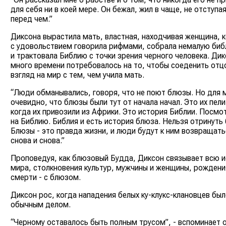
для себя ни в коей мере. Он бежал, жил в чаще, не отступая
перед чем.”
Диксона вырастила мать, властная, находчивая женщина, 
с удовольствием говорила рифмами, собрала немалую биб
и трактовала Библию с точки зрения черного человека. Дик
много времени потребовалось на то, чтобы соеденить отц
взгляд на мир с тем, чем учила мать.
“Люди обманывались, говоря, что не поют блюзы. Но для 
очевидно, что блюзы были тут от начала начал. Это их пели
когда их привозили из Африки. Это история Библии. Посмо
на Библию. Библия и есть история блюза. Нельзя отринуть
Блюзы - это правда жизни, и люди будут к ним возвращать
снова и снова.”
Проповедуя, как блюзовый Будда, Диксон связывает всю 
мира, столкновения культур, мужчины и женщины, рождени
смерти - с блюзом.
Диксон рос, когда нападения белых ку-клукс-клановцев бы
обычным делом.
“Черному оставалось быть полным трусом”, - вспоминает о