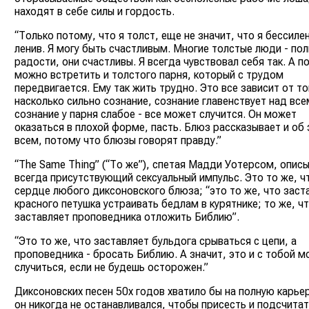
находят в себе силы и гордость.
“Только потому, что я толст, еще не значит, что я бессилен
ленив. Я могу быть счастливым. Многие толстые люди - по
радости, они счастливы. Я всегда чувствовал себя так. А п
можно встретить и толстого парня, который с трудом
передвигается. Ему так жить трудно. Это все зависит от то
насколько сильно сознание, сознание главенствует над все
сознание у парня слабое - все может случится. Он может
оказаться в плохой форме, пасть. Блюз рассказывает и об
всем, потому что блюзы говорят правду.”
“The Same Thing” (“То же”), спетая Мадди Уотерсом, опис
всегда присутствующий сексуальный импульс. Это то же, ч
сердце любого диксоновского блюза; “это то же, что заст
красного петушка устраивать бедлам в курятнике; то же, ч
заставляет проповедника отложить Библию”.
“Это то же, что заставляет бульдога срываться с цепи, а
проповедника - бросать Библию. А значит, это и с тобой 
случиться, если не будешь осторожен.”
Диксоновских песен 50х годов хватило бы на полную карьер
он никогда не останавливался, чтобы присесть и подсчита