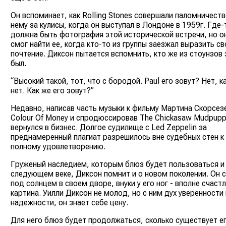
Он вспоминает, как Rolling Stones совершали паломничеств
нему за кулисы, когда он выступал в Лондоне в 1959г. Где-
должна быть фотография этой исторической встречи, но о
смог найти ее, когда кто-то из группы заезжал выразить св
почтение. Диксон пытается вспомнить, кто же из стоунзов 
был.
“Высокий такой, тот, что с бородой. Paul его зовут? Нет, к
нет. Как же его зовут?”
Недавно, написав часть музыки к фильму Мартина Скорсез
Colour Of Money и спродюссировав The Chickasaw Mudpupp
вернулся в бизнес. Долгое судилище с Led Zeppelin за
преднамеренный плагиат разрешилось вне судебных стен к 
полному удовлетворению.
Груженый наследием, которым блюз будет пользоваться и
следующем веке, Диксон помнит и о новом поколении. Он 
под солнцем в своем дворе, внуки у его ног - вполне счаст
картина. Уилли Диксон не молод, но с ним дух уверенности 
надежности, он знает себе цену.
Для него блюз будет продолжаться, сколько существует е