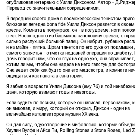
опубликовал интервью с Уилли Диксоном. Автор - Д.Ридже
Перевод со значительными сокращениями.
В передней своего дома в лосанжелесском тенистом приг
блюзовая легедна bona fide Уилли Диксон разлегся в своем
кресле. Комната в полумраке, он - в полудреме, ноги полож
стул. Носок одного из башмаков наполовину срезан, откры
сильно распухший большой палец. Он небрит, рубашка расп
и на майке - пятна. Шрам тянется по его руке от подмышки
самого запястья - отметка недавней операции по диабету. 
дочь говорит нам, что он глух на одно ухо, она спрашивает,
хотим ли мы, чтобы она надела на него галстук для фотогр
Она ведет себя как будто она его медсестра, и комната на
ощущаться как палата в санатории.
Я забыл о возрасте Уилли Диксона (ему 76) и той неизбежн
дани, которую взимают годы и невзгоды.
Если судить по песням, которые он написал, персонажам, 
он выковал, и миру, который он открыл, Диксон - один из
величайших катализаторов музыки ХХ века.
Он дал силу, одухотворение и мифологию, которые объеди
Хаулин Вулфа и Айса Ти, Rolling Stones и Stone Roses, Led Z