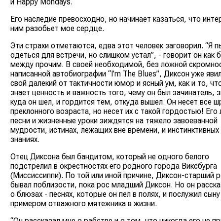
и Happy Mondays.
Его наследие превосходно, но начинает казаться, что инте
ним разобьет мое сердце.
Эти страхи отметаются, едва этот человек заговорил. “Я п
одеться для встречи, но слишком устал”, - говорит он как 
между прочим. В своей необходимой, без ложной скромно
написанной автобиографии “I’m The Blues”, Диксон уже яви
свой далекий от тактичности юмор и ясный ум, как и то, чт
знает ценность и важность того, чему он был зачинатель, з
куда он шел, и гордится тем, откуда вышел. Он несет все 
преклонного возраста, но несет их с такой гордостью! Его
песни и жизненные уроки зиждятся на тяжело завоеванной
мудрости, истинах, лежащих вне времени, и инстинктивных
знаниях.
Отец Диксона был бандитом, который не одного белого
подстрелил в окрестностях его родного города Виксбурга
(Миссиссиппи). По той или иной причине, Диксон-старший 
бывал поблизости, пока рос младший Диксон. Но он расска
о блюзах - песнях, которые он пел в полях, и послужил сыну
примером отважного мятежника в жизни.
“Он рассказал мне о рабстве и о том, что никогда его не п