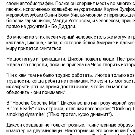
своей автобиографии. Позже он свершит месть во многих 
песнях, исполненных волшебно неукратимым Хаулин Вулфо
мерзкобеззубым Санни Боем Уилльямсоном с перенасыще
блюзом гармоникой, Мадди Уотерсом, и человеком, приш
прямо из джунглей - Бо Диддли.
Во многих из этих песен черный человек столь же могуч и г
как папа Диксона,- сила, с которой белой Америке и дальн
миру придется считаться.
Не достигнув и тринадцати, Диксон пошел в люди. Пестрая
ждала его впереди, пока не привела на Чесс творить истор
“Ни с кем там не было трудно работать. Иногда только во
трудности, когда ребята не понимали. Но если ты мог заст
их закрыть рот на время достаточное, чтобы ты мог все
объяснить - они понимали.”
В “Hoochie Coochie Man” Диксон воплотил грозу черной кул
В “I’m Ready” есть строчка, ставшая поговоркой: ”Drinking 
smoking dynamite” (“Пью тротил, курю динамит”).
Диксон создавал не только грозные, таинственные образы.
и мастер на двусмыслицы. Некоторые из его сочинений был