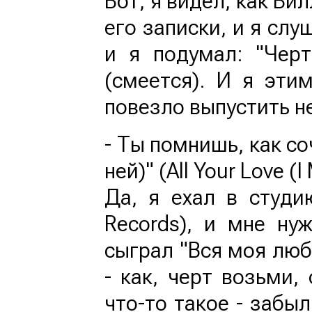
Вот, я видел, как Ви
его записки, и я слу
и я подумал: "Черт
(смеется). И я эти
повезло выпустить н
- Ты помнишь, как со
ней)" (All Your Love (I
Да, я ехал в студи
Records), и мне ну
сыграл "Вся моя люб
- как, черт возьми,
что-то такое - забыл