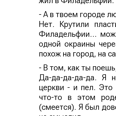
жил в Филадельфии.
- А в твоем городе л
Нет. Крутили плас
Филадельфии… можн
одной окраины чере
похож на город, на с
- В том, как ты поеш
Да-да-да-да-да. Я
церкви - и пел. Это 
что-то в этом род
(смеется). Я был дов