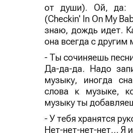
от души). Ой, да:
(Checkin' In On My Ba
знаю, дождь идет. К
она всегда с другим 
- Ты сочиняешь песни
Да-да-да. Надо за
музыку, иногда сн
слова к музыке, к
музыку ты добавляеш
- У тебя хранятся ру
Нет-нет-нет-нет… Я и