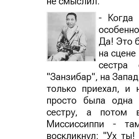
не смыслил.
- Когда 
особенно
Да! Это 
на сцене
сестра
"Занзибар", на Запад
только приехал, и 
просто была одна 
сестру, а потом 
Миссиссиппи - т
воскликнул: "Ух ты!