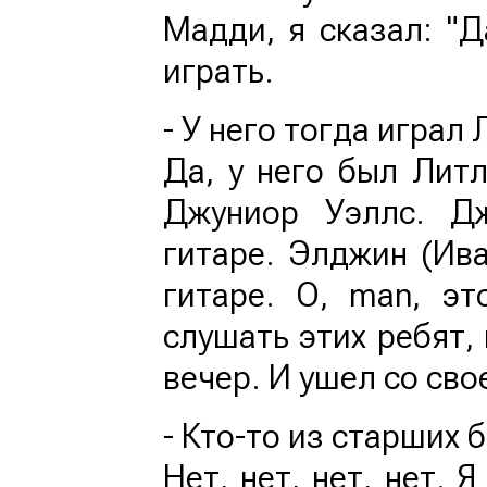
Мадди, я сказал: "Д
играть.
- У него тогда играл
Да, у него был Лит
Джуниор Уэллс. Д
гитаре. Элджин (Ив
гитаре. О, man, э
слушать этих ребят,
вечер. И ушел со св
- Кто-то из старших
Нет, нет, нет, нет. 