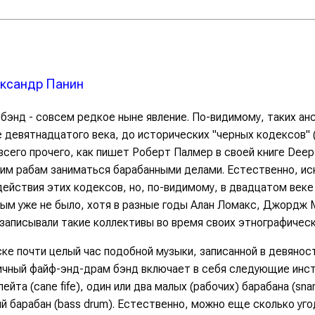
ксандр Панин
бэнд - совсем редкое ныне явление. По-видимому, таких ан
 девятнадцатого века, до исторических "черных кодексов" (
сего прочего, как пишет Роберт Палмер в своей книге Deep 
им рабам заниматься барабанными делами. Естественно, ис
действия этих кодексов, но, по-видимому, в двадцатом век
ым уже не было, хотя в разные годы Алан Ломакс, Джордж 
записывали такие коллективы во время своих этнографическ
ске почти целый час подобной музыки, записанной в девянос
ипичный файф-энд-драм бэнд включает в себя следующие инс
йта (cane fife), один или два малых (рабочих) барабана (sna
 барабан (bass drum). Естественно, можно еще сколько угод