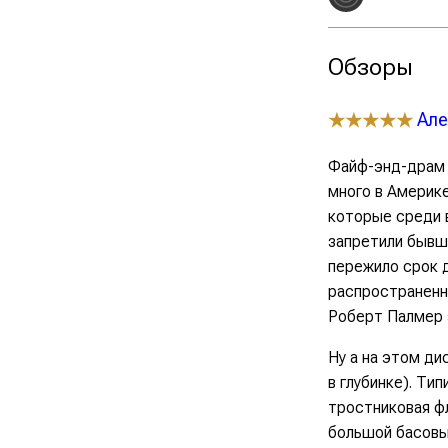
Обзоры
Але
★★★★★
Файф-энд-драм 
много в Америке
которые среди в
запретили бывш
пережило срок 
распространенн
Роберт Палмер 
Ну а на этом ди
в глубинке). Т
тростниковая фле
большой басовый