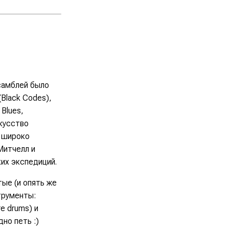
самблей было
Black Codes),
Blues,
кусство
е широко
Митчелл и
их экспедиций.
тые (и опять же
трументы:
re drums) и
но петь :)