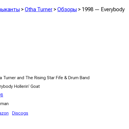
зыканты
>
Otha Turner
>
Обзоры
> 1998 — Everybody
a Turner and The Rising Star Fife & Drum Band
rybody Hollerin' Goat
98
dman
azon
Discogs