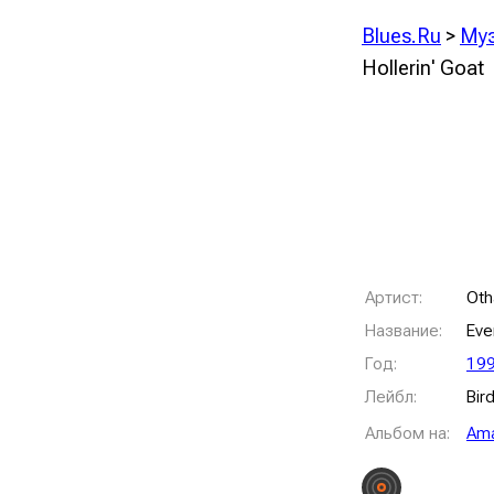
Blues.Ru
>
Му
Hollerin' Goat
Артист:
Oth
Название:
Eve
Год:
19
Лейбл:
Bir
Альбом на:
Am