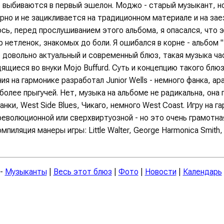
е выбиваются в первый эшелон. Моджо - старый музыкант, но
но и не зацикливается на традиционном материале и на зае
сь, перед прослушиванием этого альбома, я опасался, что 
 нетленок, знакомых до боли. Я ошибался в корне - альбом 
то довольно актуальный и современный блюз, такая музыка ч
ящиеся во внуки Mojo Buffurd. Суть и концепцию такого блюз
ия на гармонике разработал Junior Wells - немного фанка, ар
более прыгучей. Нет, музыка на альбоме не радикальна, она
анки, West Side Blues, Чикаго, немного West Coast. Игру на 
революционной или сверхвиртуозной - но это очень грамотна
пиляция манеры игры: Little Walter, George Harmonica Smith, 
-
Музыканты
|
Весь этот блюз
|
Фото
|
Новости
|
Календарь