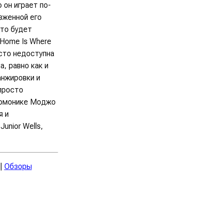
 он играет по-
зженной его
это будет
"Home Is Where
асто недоступна
а, равно как и
анжировки и
 просто
гармонике Моджо
я и
Junior Wells,
|
Обзоры