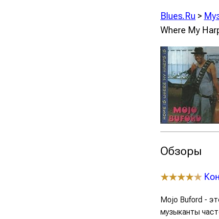
Blues.Ru
>
Му
Where My Harp
Обзоры
Кон
★★★★
★
Mojo Buford - э
музыканты част