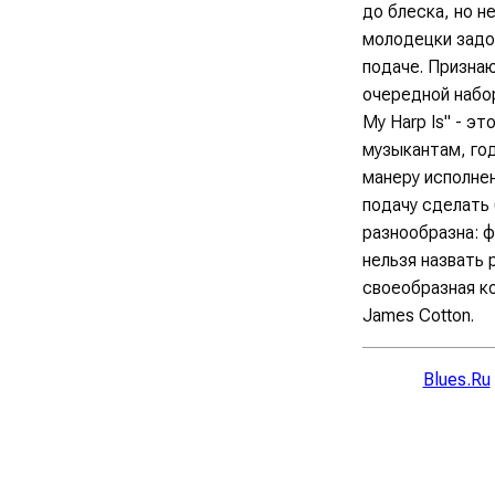
до блеска, но н
молодецки задор
подаче. Признаю
очередной набор
My Harp Is" - э
музыкантам, год
манеру исполнен
подачу сделать 
разнообразна: ф
нельзя назвать 
своеобразная ком
James Cotton.
Blues.Ru