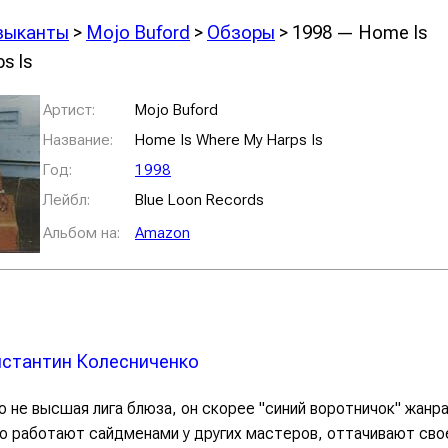
зыканты
>
Mojo Buford
>
Обзоры
> 1998 — Home Is
s Is
Артист:
Mojo Buford
Название:
Home Is Where My Harps Is
Год:
1998
Лейбл:
Blue Loon Records
Альбом на:
Amazon
стантин Колесниченко
то не высшая лига блюза, он скорее "синий воротничок" жанра
о работают сайдменами у других мастеров, оттачивают св