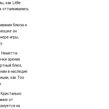
пы, как
Little
х отталкивались
шивания блюза и
армошке он
анере игры,
у.
и Неметта-
очки зрения
артный блюз,
 нам в наследие
иции, как
Too
.
 Кристально
амне от
жалуется на