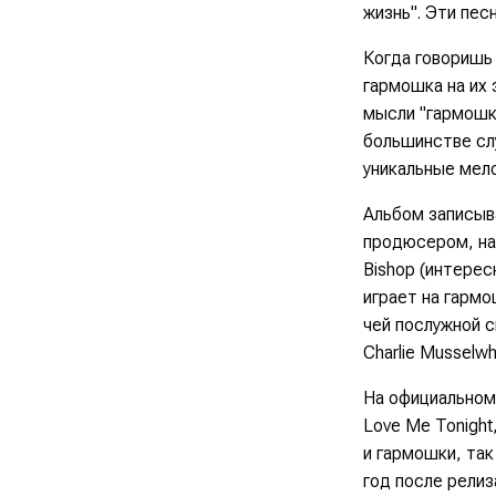
жизнь"
. Эти пес
Когда говоришь 
гармошка на их 
мысли "гармошка
большинстве слу
уникальные мело
Альбом записыв
продюсером, на
Bishop
(интерес
играет на гармо
чей послужной 
Charlie Musselwh
На официальном
Love Me Tonight
и гармошки, так
год после релиз