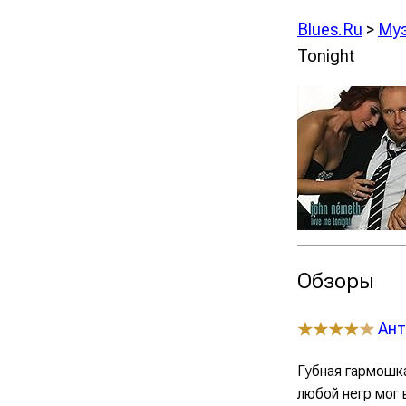
Blues.Ru
>
Му
Tonight
Обзоры
Ант
★★★★
★
Губная гармошк
любой негр мог 