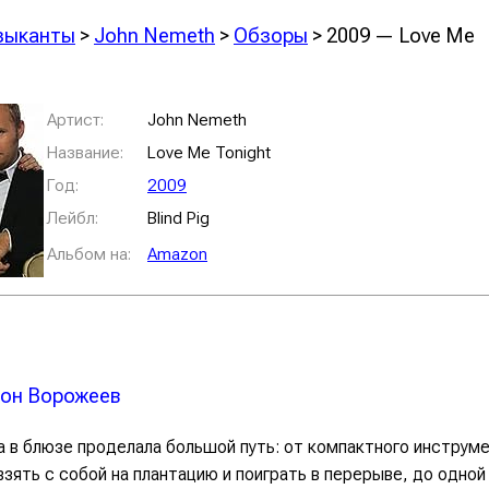
зыканты
>
John Nemeth
>
Обзоры
> 2009 — Love Me
Артист:
John Nemeth
Название:
Love Me Tonight
Год:
2009
Лейбл:
Blind Pig
Альбом на:
Amazon
он Ворожеев
а в блюзе проделала большой путь: от компактного инструм
взять с собой на плантацию и поиграть в перерыве, до одной