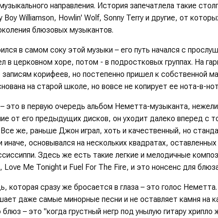
музыкального направления. История запечатлела такие стол
 Boy Williamson, Howlin' Wolf, Sonny Terry
и другие, от которы
коления блюзовых музыкантов.
ился в самом соку этой музыки – его путь начался с прослу
 пел в церковном хоре, потом - в подростковых группах. На г
о записям корифеев, но постепенно пришел к собственной м
нована на старой школе, но вовсе не копирует ее нота-в-нот
t – это в первую очередь альбом Неметта-музыканта, нежел
чие от его предыдущих дисков, он уходит далеко вперед с т
 Все же, раньше Джон играл, хоть и качественный, но станд
и иначе, основывался на нескольких квадратах, оставленных
сиссиппи. Здесь же есть такие легкие и мелодичные композ
, Love Me Tonight
и
Fuel For The Fire
, и это нонсенс для блюза
 которая сразу же бросается в глаза – это голос Неметта.
шает даже самые минорные песни и не оставляет камня на к
о блюз – это
"когда грустный негр под унылую гитару хрипло 