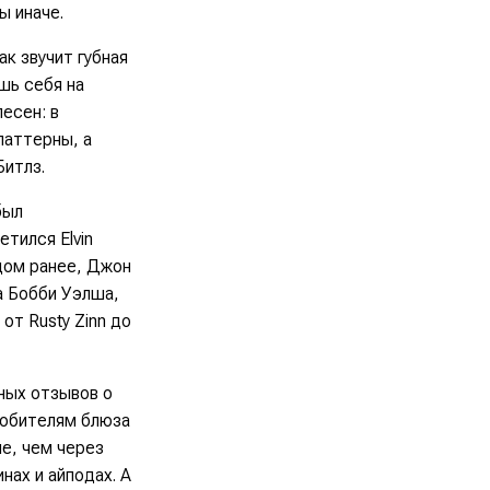
ы иначе.
к звучит губная
шь себя на
песен: в
паттерны, а
Битлз.
был
ветился
Elvin
дом ранее, Джон
а
Бобби Уэлша
,
– от
Rusty Zinn
до
ных отзывов о
 любителям блюза
ше, чем через
нах и айподах. А