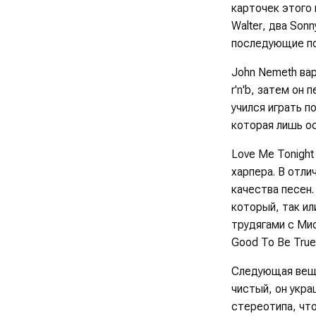
карточек этого 
Walter
, два
Sonny
последующие по
John Nemeth вар
r'n'b, затем он
учился играть п
которая лишь ос
Love Me Tonigh
харпера. В отли
качества песен.
который, так ил
трудягами с Мис
Good To Be True
Следующая вещь,
чистый, он укра
стереотипа, чт