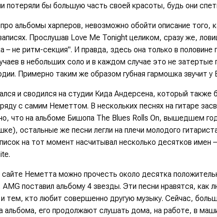
ни потеряли бы большую часть своей красоты, будь они спет
про альбомы харперов, невозможно обойти описание того, ка
записях. Прослушав Love Me Tonight целиком, сразу же, лови
 – не ритм-секция". И правда, здесь она только в половине 
чаев в небольших соло и в каждом случае это не затертые 
дии. Примерно таким же образом губная гармошка звучит у 
ался и сводился на студии Кида Андерсена, который также 
ряду с самим Неметтом. В нескольких песнях на гитаре зас
но, что на альбоме Бишопа
The Blues Rolls On
, вышедшем го
шке), остальные же песни легли на плечи молодого гитарист
список на тот момент насчитывал несколько десятков имен 
ite
.
 сайте Неметта можно прочесть около десятка положитель
, AMG поставил альбому 4 звезды. Эти песни нравятся, как
 и тем, кто любит совершенно другую музыку. Сейчас, боль
а альбома, его продолжают слушать дома, на работе, в маши