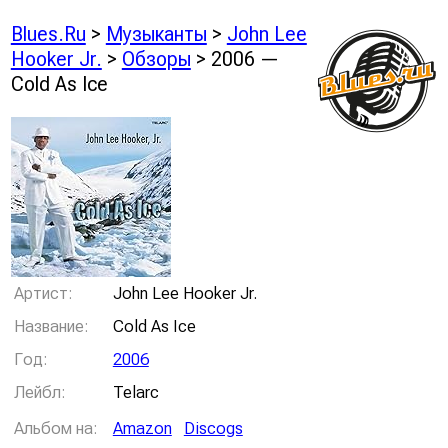
Blues.Ru
>
Музыканты
>
John Lee
Hooker Jr.
>
Обзоры
> 2006 —
Cold As Ice
Артист:
John Lee Hooker Jr.
Название:
Cold As Ice
Год:
2006
Лейбл:
Telarc
Альбом на:
Amazon
Discogs