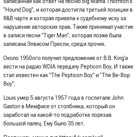
записанная как ответ на песню Big Mama Thornton's
"Hound Dog", и которая достигла третьей позиции в
R&B чарте и которая привела к судебному иску за
нарушение авторских прав. Также принимал участие
в записи песни "Tiger Man", которая позже была
записана Элвисом Пресли, среди прочих.
Около 1950ого получил предложение от B.B. King'а
вести на радио WDIA передачу Pepticon Boy. И также
стал известен как "The Pepticon Boy" и "The Be-Bop
Boy".
Louis умер 5 августа 1957 года в госпитале John
Gaston в Мемфисе от столбняка, который он
заработал на какой-то подработке порезав
большой палец. Ему было 35 лет.