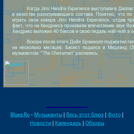
Когда Jimi Hendrix Experience выступали в Далл
в качестве разогревающего состава. Понятно, что по
играть свои ковера Jimi Hendrix Experience, отдав 
факт, что на Хендрикса произвели впечатление звук Воэ
Хендрикс выложил 40 баксов и свою педаль wah-wah в 
Вскоре после этого Дойл Брэмхолл подхватил гепа
на несколько месяцев. Басист подался в Мидлэнд (З
музыкантом. "The Chessmen" распались.
Blues.Ru
-
Музыканты
|
Весь этот блюз
|
Фото
|
Новости
|
Календарь
|
Обзоры