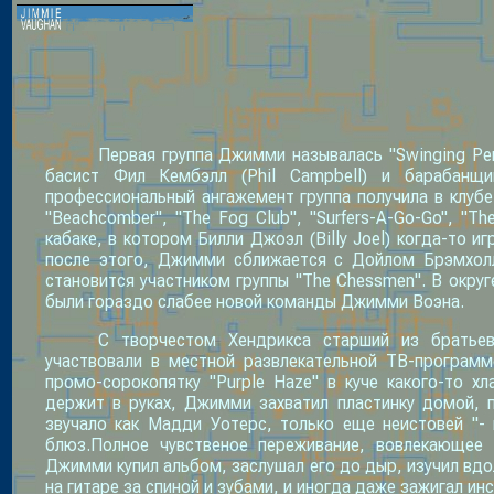
Первая группа Джимми называлась "Swinging Pe
басист Фил Кембэлл (Phil Campbell) и барабанщик
профессиональный ангажемент группа получила в клубе
"Beachcomber", "The Fog Club", "Surfers-A-Go-Go", "Th
кабаке, в котором Билли Джоэл (Billy Joel) когда-то иг
после этого, Джимми сближается с Дойлом Брэмхолл
становится участником группы "The Chessmen". В окру
были гораздо слабее новой команды Джимми Воэна.
С творчестом Хендрикса старший из братьев
участвовали в местной развлекательной ТВ-программ
промо-сорокопятку "Purple Haze" в куче какого-то х
держит в руках, Джимми захватил пластинку домой, п
звучало как Мадди Уотерс, только еще неистовей "
блюз.Полное чувственое переживание, вовлекающее 
Джимми купил альбом, заслушал его до дыр, изучил вдол
на гитаре за спиной и зубами, и иногда даже зажигал ин