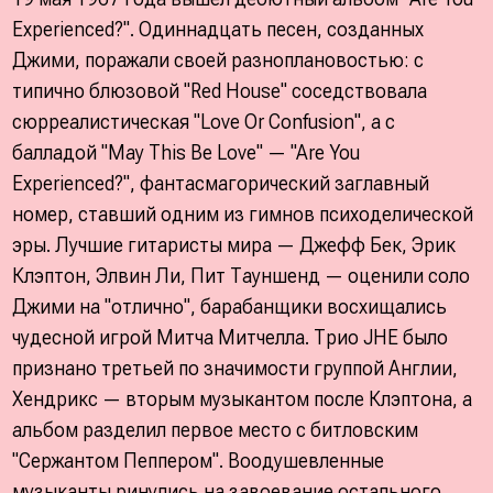
Experienced?". Одиннадцать песен, созданных
Джими, поражали своей разноплановостью: с
типично блюзовой "Red House" соседствовала
сюрреалистическая "Love Or Confusion", а с
балладой "May This Be Love" — "Are You
Experienced?", фантасмагорический заглавный
номер, ставший одним из гимнов психоделической
эры. Лучшие гитаристы мира — Джефф Бек, Эрик
Клэптон, Элвин Ли, Пит Тауншенд — оценили соло
Джими на "отлично", барабанщики восхищались
чудесной игрой Митча Митчелла. Трио JНЕ было
признано третьей по значимости группой Англии,
Хендрикс — вторым музыкантом после Клэптона, а
альбом разделил первое место c битловским
"Сержантом Пеппером". Воодушевленные
музыканты ринулись на завоевание остального