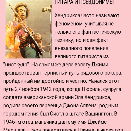
ГИТАРА И ПСЕВДОНИМЫ
Хендрикса часто называют
феноменом, учитывая не
только его фантастическую
технику, но и сам факт
внезапного появления
великого гитариста из
"ниоткуда". На самом же деле взлету Джими
предшествовал тернистый путь рядового рокера,
пройденный им достойно и честно. Начался этот
путь 27 ноября 1942 года, когда Люсиль, супруга
солдата американской армии Эла Хендрикса,
родила своего первенца Джона Аллена; родным
городом гения был Сиэтл в штате Вашингтон. В
1946–м отец мальчика дал ему имя Джеймс
Маршалл, Джон превратился в Джима, а через год