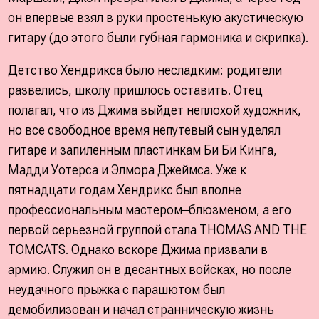
он впервые взял в руки простенькую акустическую
гитару (до этого были губная гармоника и скрипка).
Детство Хендрикса было несладким: родители
развелись, школу пришлось оставить. Отец
полагал, что из Джима выйдет неплохой художник,
но все свободное время непутевый сын уделял
гитаре и запиленным пластинкам Би Би Кинга,
Мадди Уотерса и Элмора Джеймса. Уже к
пятнадцати годам Хендрикс был вполне
профессиональным мастером–блюзменом, а его
первой серьезной группой стала THOMAS AND THE
TOMCATS. Однако вскоре Джима призвали в
армию. Служил он в десантных войсках, но после
неудачного прыжка с парашютом был
демобилизован и начал странническую жизнь