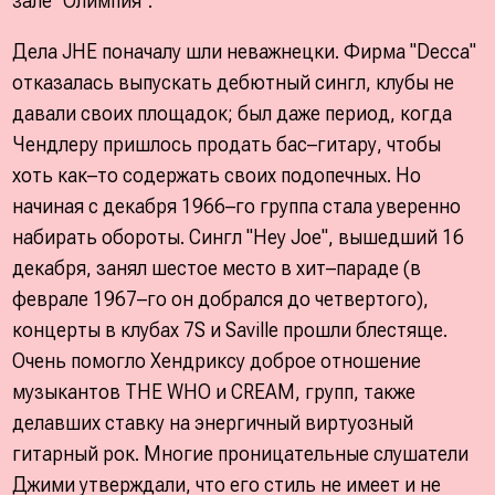
зале "Олимпия".
Дела JНЕ поначалу шли неважнецки. Фирма "Decca"
отказалась выпускать дебютный сингл, клубы не
давали своих площадок; был даже период, когда
Чендлеру пришлось продать бас–гитару, чтобы
хоть как–то содержать своих подопечных. Но
начиная с декабря 1966–го группа стала уверенно
набирать обороты. Сингл "Hey Joe", вышедший 16
декабря, занял шестое место в хит–параде (в
феврале 1967–го он добрался до четвертого),
концерты в клубах 7S и Saville прошли блестяще.
Очень помогло Хендриксу доброе отношение
музыкантов THE WHO и CREAM, групп, также
делавших ставку на энергичный виртуозный
гитарный рок. Многие проницательные слушатели
Джими утверждали, что его стиль не имеет и не