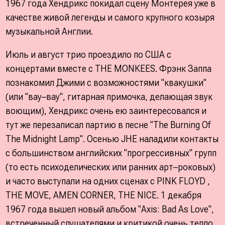
1967 года Хендрикс покидал сцену Монтерея уже в
качестве живой легенды и самого крупного козыря
музыкальной Англии.
Июль и август трио проездило по США с
концертами вместе с ТНЕ МОNКЕЕS. Фрэнк Заппа
познакомил Джими с возможностями "квакушки"
(или "вау–вау", гитарная примочка, делающая звук
воющим), Хендрикс очень ею заинтересовался и
тут же перезаписал партию в песне "The Burning Of
The Midnight Lamp". Осенью JHE наладили контакты
с большинством английских "прогрессивных" групп
(то есть психоделических или ранних арт–роковых)
и часто выступали на одних сценах с PINK FLOYD ,
ТНЕ MOVE, AMEN CORNER, ТНЕ NICE. 1 декабря
1967 года вышел новый альбом "Аxis: Bad As Love",
встреченный слушателями и критикой очень тепло