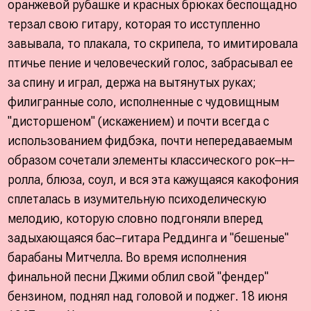
оранжевой рубашке и красных брюках беспощадно
терзал свою гитару, которая то исступленно
завывала, то плакала, то скрипела, то имитировала
птичье пение и человеческий голос, забрасывал ее
за спину и играл, держа на вытянутых руках;
филигранные соло, исполненные с чудовищным
"дисторшеном" (искажением) и почти всегда с
использованием фидбэка, почти непередаваемым
образом сочетали элементы классического рок–н–
ролла, блюза, соул, и вся эта кажущаяся какофония
сплеталась в изумительную психоделическую
мелодию, которую словно подгоняли вперед
задыхающаяся бас–гитара Реддинга и "бешеные"
барабаны Митчелла. Во время исполнения
финальной песни Джими облил свой "фендер"
бензином, поднял над головой и поджег. 18 июня