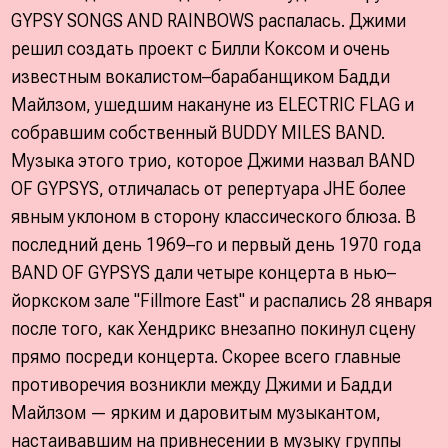
GYPSY SONGS AND RAINBOWS распалась. Джими
решил создать проект с Билли Коксом и очень
известным вокалистом–барабанщиком Бадди
Майлзом, ушедшим накануне из ELECTRIC FLAG и
собравшим собственный BUDDY MILES BAND.
Музыка этого трио, которое Джими назвал BAND
OF GYPSYS, отличалась от репертуара JHE более
явным уклоном в сторону классического блюза. В
последний день 1969–го и первый день 1970 года
BAND OF GYPSYS дали четыре концерта в нью–
йоркском зале "Fillmore East" и распались 28 января
после того, как Хендрикс внезапно покинул сцену
прямо посреди концерта. Скорее всего главные
противоречия возникли между Джими и Бадди
Майлзом — ярким и даровитым музыкантом,
настаивавшим на привнесении в музыку группы