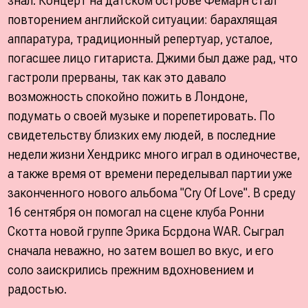
знал. Концерт на датском острове Фемарн стал
повторением английской ситуации: барахлящая
аппаратура, традиционный репертуар, усталое,
погасшее лицо гитариста. Джими был даже рад, что
гастроли прерваны, так как это давало
возможность спокойно пожить в Лондоне,
подумать о своей музыке и порепетировать. По
свидетельству близких ему людей, в последние
недели жизни Хендрикс много играл в одиночестве,
а также время от времени переделывал партии уже
законченного нового альбома "Cry Of Love". В среду
16 сентября он помогал на сцене клуба Ронни
Скотта новой группе Эрика Бсрдона WAR. Сыграл
сначала неважно, но затем вошел во вкус, и его
соло заискрились прежним вдохновением и
радостью.