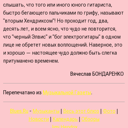
слышать, что того или иного юного гитариста,
быстро бегающего пальчиками по грифу, называют
"вторым Хендриксом"! Но проходит год, два,
десять лет, и всем ясно, что чудо не повторится,
что "черный Элвис" и "бог электрогитары" в одном
лице не обретет новых воплощений. Наверное, это
и хорошо — настоящее чудо должно быть слегка
притуманено временем.
Вячеслав БОНДАРЕНКО
Перепечатано из
Музыкальной Газеты
.
Blues.Ru
-
Музыканты
|
Весь этот блюз
|
Фото
|
Новости
|
Календарь
|
Обзоры
Jimi Hendrix