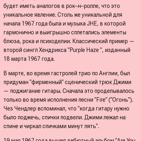
будет иметь аналогов в рок–н–ролле, что это
уникальное явление. Столь же уникальной для
начала 1967 года была и музыка JНЕ, в которой
гармонично и выигрышно сплетались элементы
блюза, рока и психоделии. Классический пример —
второй сингл Хендрикса "Purple Haze ", изданный
18 марта 1967 года.
В марте, во время гастролей трио по Англии, был
придуман "фирменный" сценический трюк Джими
— поджигание гитары. Сначала это проделывалось
только во время исполнения песни "Fire" ("Огонь").
Чез Чендлер вспоминал, что "когда гитару нужно
было поджечь, спички подвели. Джими лежал на
спине и чиркал спичками минут пять".
19 мая 1967 года вышел дебютный альбом "Are You