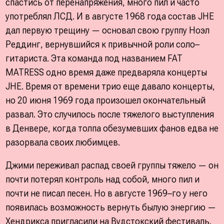
спастись от перенапряжения, много пил и часто
употреблял ЛСД. И в августе 1968 года состав JHE
дал первую трещину — основал свою группу Ноэл
Реддинг, вернувшийся к привычной роли соло–
гитариста. Эта команда под названием FAT
MATRESS одно время даже предваряла концерты
JHE. Время от времени трио еще давало концерты,
но 20 июня 1969 года произошел окончательный
развал. Это случилось после тяжелого выступления
в Денвере, когда толпа обезумевших фанов едва не
разорвала своих любимцев.
Джими переживал распад своей группы тяжело — он
почти потерял контроль над собой, много пил и
почти не писал песен. Но в августе 1969–го у него
появилась возможность вернуть былую энергию —
Хендрикса пригласили на Вудстокский фестиваль.