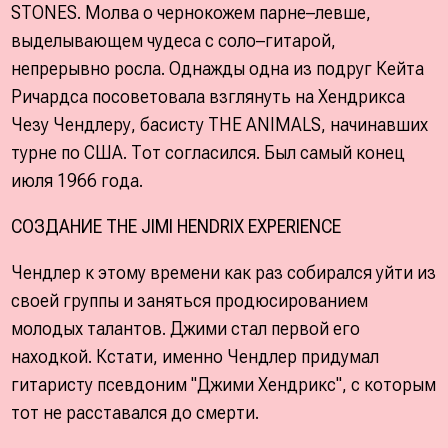
STONES. Молва о чернокожем парне–левше,
выделывающем чудеса с соло–гитарой,
непрерывно росла. Однажды одна из подруг Кейта
Ричардса посоветовала взглянуть на Хендрикса
Чезу Чендлеру, басисту THE ANIMALS, начинавших
турне по США. Тот согласился. Был самый конец
июля 1966 года.
СОЗДАНИЕ THE JIMI HENDRIX EXPERIENCE
Чендлер к этому времени как раз собирался уйти из
своей группы и заняться продюсированием
молодых талантов. Джими стал первой его
находкой. Кстати, именно Чендлер придумал
гитаристу псевдоним "Джими Хендрикс", с которым
тот не расставался до смерти.