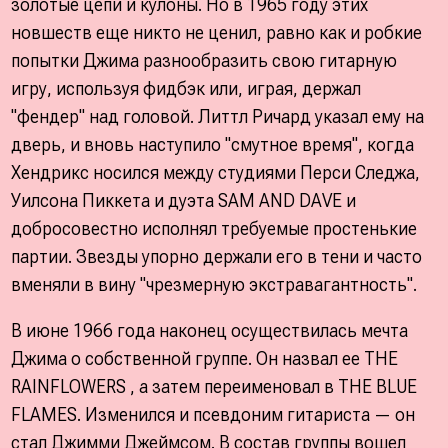
золотые цепи и кулоны. Но в 1965 году этих
новшеств еще никто не ценил, равно как и робкие
попытки Джима разнообразить свою гитарную
игру, используя фидбэк или, играя, держал
"фендер" над головой. Литтл Ричард указал ему на
дверь, и вновь наступило "смутное время", когда
Хендрикс носился между студиями Перси Следжа,
Уилсона Пиккета и дуэта SAM AND DAVE и
добросовестно исполнял требуемые простенькие
партии. Звезды упорно держали его в тени и часто
вменяли в вину "чрезмерную экстравагантность".
В июне 1966 года наконец осуществилась мечта
Джима о собственной группе. Он назвал ее THE
RAINFLOWERS , а затем переименовал в THE BLUE
FLAMES. Изменился и псевдоним гитариста — он
стал Джимми Джеймсом. В состав группы вошел