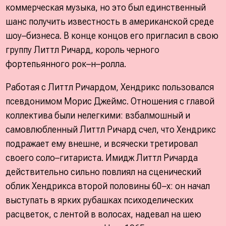
коммерческая музыка, но это был единственный
шанс получить известность в американской среде
шоу–бизнеса. В конце концов его пригласил в свою
группу Литтл Ричард, король черного
фортепьянного рок–н–ролла.
Работая с Литтл Ричардом, Хендрикс пользовался
псевдонимом Морис Джеймс. Отношения с главой
коллектива были нелегкими: взбалмошный и
самовлюбленный Литтл Ричард счел, что Хендрикс
подражает ему внешне, и всячески третировал
своего соло–гитариста. Имидж Литтл Ричарда
действительно сильно повлиял на сценический
облик Хендрикса второй половины 60–х: он начал
выступать в ярких рубашках психоделических
расцветок, с лентой в волосах, надевал на шею