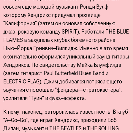
совсем еще молодой музыкант Рэнди Вулф,
которому Хендрикс придумал прозвище
"Калифорния" (затем он основал собственную
джаз–роковую команду SPIRIT). Работали THE BLUE
FLAMES в захудалых клубах богемного района
Нью–Йорка Гринвич–Виллидж. Именно в это время
окончательно оформился уникальный саунд гитары
Хендрикса. По свидетельству Майка Блумфилда
(затем гитарист Paul Butterfield Blues Band и
ELECTRIC FLAG), Джим добивался потрясающего
звучания с помощью "фендера––стратокастера",
усилителя "Туин" и фузз–эффекта.
К нему, наконец, заторопилась известность. В клуб
"А–Go–Go", где играл Хендрикс, приходили Боб
Дилан, музыканты THE BEATLES и THE ROLLING