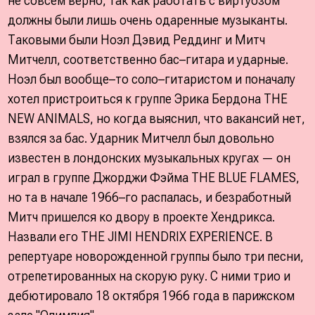
не совсем верно, так как работать с виртуозом
должны были лишь очень одаренные музыканты.
Таковыми были Ноэл Дэвид Реддинг и Митч
Митчелл, соответственно бас–гитара и ударные.
Ноэл был вообще–то соло–гитаристом и поначалу
хотел пристроиться к группе Эрика Бердона THE
NEW ANIMALS, но когда выяснил, что вакансий нет,
взялся за бас. Ударник Митчелл был довольно
известен в лондонских музыкальных кругах — он
играл в группе Джорджи Фэйма THE BLUE FLAMES,
но та в начале 1966–го распалась, и безработный
Митч пришелся ко двору в проекте Хендрикса.
Назвали его THE JIMI HENDRIX EXPERIENCE. В
репертуаре новорожденной группы было три песни,
отрепетированных на скорую руку. С ними трио и
дебютировало 18 октября 1966 года в парижском