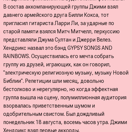
В состав аккомпанирующей группы Джими взял
давнего армейского друга Билли Кокса, тот
пригласил гитариста Ларри Ли, за ударные по
старой памяти взялся Митч Митчелл, перкуссию
представляли Джума Султан и Джерри Велез.
Хендрикс назвал это бэнд GYPSY SONGS AND
RAINBOWS. Осуществилась его мечта собрать
группу из друзей, играющих, как он говорил,
"электрическую религиозную музыку, музыку Новой
Библии". Репетиции шли месяц, довольно
бестолково и нерегулярно, но когда эффектная
группа вышла на сцену, полумиллионная аудитория
взорвалась приветственным шумом и
одобрительным свистом. Был дождливый
понедельник 18 августа, восемь часов утра. Джими
Хендрикс взял первые аккорды.