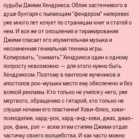
судьбы Джими Хендрикса. Облик застенчивого в
душе бунтаря с пылающим "фендером" наперевес
уже много лет кочует по страницам книг и статей о
нем. И все же от опошления и тиражирования
Джими спасает его изумительная музыка и
несомненная гениальная техника игры.
Копировать, "снимать" Хендрикса один к одному
попросту невозможно — для этого нужно быть
Хендриксом. Поэтому в пантеоне мучеников и
апостолов рок–музыки место ему обеспечено и без
всякой рекламы. Кто только не учился у него, уже
мертвого, обращению с гитарой, кто только не
слушал ночами его пластинки! Хэви–блюз, хэви–
психоделия, хард–рок, хард–энд–хэви, джаз, джаз–
рок, фанк, рэп — всем этим стилям Джими отдал
частичку своего волшебства. И как часто можно