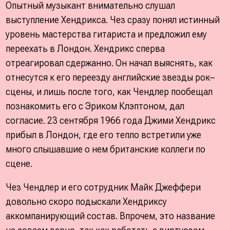
Опытный музыкант внимательно слушал
выступление Хендрикса. Чез сразу понял истинный
уровень мастерства гитариста и предложил ему
переехать в Лондон. Хендрикс сперва
отреагировал сдержанно. Он начал выяснять, как
отнесутся к его переезду английские звезды рок–
сцены, и лишь после того, как Чендлер пообещал
познакомить его с Эриком Клэптоном, дал
согласие. 23 сентября 1966 года Джими Хендрикс
прибыл в Лондон, где его тепло встретили уже
много слышавшие о нем британские коллеги по
сцене.
Чез Чендлер и его сотрудник Майк Джеффери
довольно скоро подыскали Хендриксу
аккомпанирующий состав. Впрочем, это название