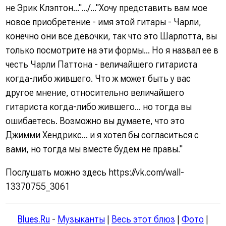
не Эрик Клэптон...".../..."Хочу представить вам мое
новое приобретение - имя этой гитары - Чарли,
конечно они все девочки, так что это Шарлотта, вы
только посмотрите на эти формы... Но я назвал ее в
честь Чарли Паттона - величайшего гитариста
когда-либо жившего. Что ж может быть у вас
другое мнение, относительно величайшего
гитариста когда-либо жившего... но тогда вы
ошибаетесь. Возможно вы думаете, что это
Джимми Хендрикс... и я хотел бы согласиться с
вами, но тогда мы вместе будем не правы."
Послушать можно здесь https://vk.com/wall-
13370755_3061
Blues.Ru
-
Музыканты
|
Весь этот блюз
|
Фото
|