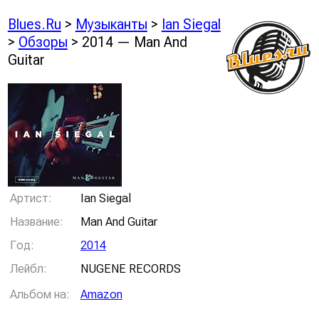
Blues.Ru
>
Музыканты
>
Ian Siegal
>
Обзоры
> 2014 — Man And
Guitar
Артист:
Ian Siegal
Название:
Man And Guitar
Год:
2014
Лейбл:
NUGENE RECORDS
Альбом на:
Amazon