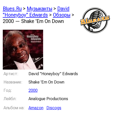
Blues.Ru
>
Музыканты
>
David
"Honeyboy" Edwards
>
Обзоры
>
2000 — Shake 'Em On Down
Артист:
David "Honeyboy" Edwards
Название:
Shake 'Em On Down
Год:
2000
Лейбл:
Analogue Productions
Альбом на:
Amazon
Discogs