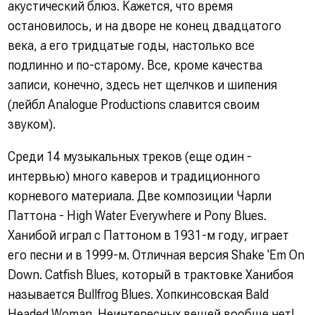
акустический блюз. Кажется, что время
остановилось, и на дворе не конец двадцатого
века, а его тридцатые годы, настолько все
подлинно и по-старому. Все, кроме качества
записи, конечно, здесь нет щелчков и шипения
(лейбл Analogue Productions славится своим
звуком).
Среди 14 музыкальных треков (еще один -
интервью) много каверов и традиционного
корневого материала. Две композиции Чарли
Паттона - High Water Everywhere и Pony Blues.
Ханибой играл с Паттоном в 1931-м году, играет
его песни и в 1999-м. Отличная версия Shake 'Em On
Down. Catfish Blues, который в трактовке Ханибоя
называется Bullfrog Blues. Хопкинсовская Bald
Headed Woman. Неинтересных вещей вообще нет!