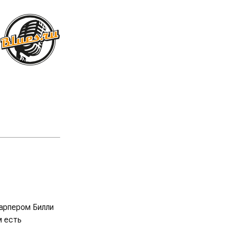
харпером Билли
м есть