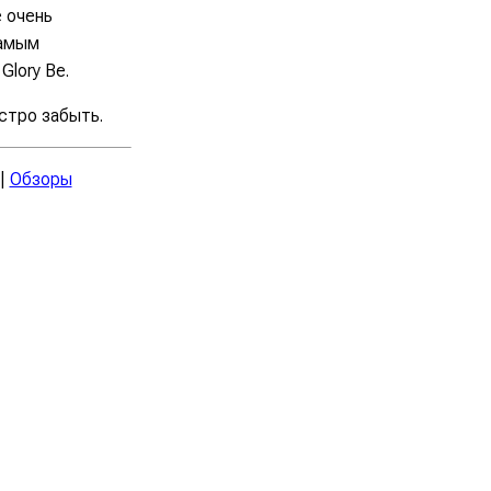
е очень
самым
lory Be.
стро забыть.
|
Обзоры