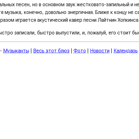
льных песен, но в основном звук жестковато-запильный и н
я музыка, конечно, довольно энергичная. Ближе к концу не 
зом играется акустический кавер песни Лайтнин Хопкинса G
стро записали, быстро выпустили, и, пожалуй, его стоит бы
-
Музыканты
|
Весь этот блюз
|
Фото
|
Новости
|
Календарь