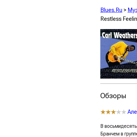
Blues.Ru
>
Му
Restless Feeli
Обзоры
Але
★★★
★★
В восьмидесяты
Бранчем в групп