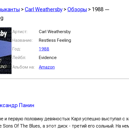
зыканты
>
Carl Weathersby
>
Обзоры
> 1988 —
ng
Артист:
Carl Weathersby
Название:
Restless Feeling
Год:
1988
Лейбл:
Evidence
Альбом на:
Amazon
ксандр Панин
е и первую половину девяностых Карл успешно выступал с 
е Sons Of The Blues, а этот диск - третий его сольный. На не