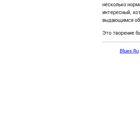
несколько норма
интересный, хот
выдающимся обра
Это творение бы
Blues.Ru