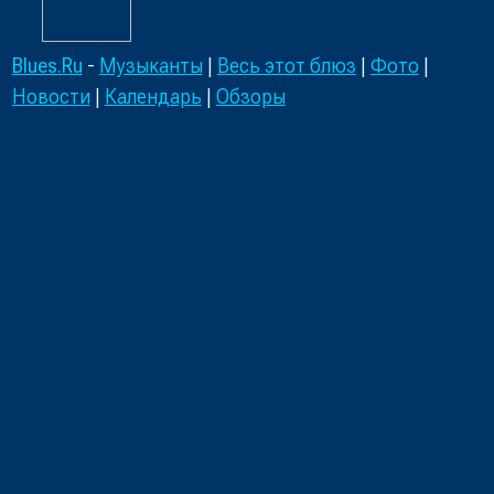
Blues.Ru
-
Музыканты
|
Весь этот блюз
|
Фото
|
Новости
|
Календарь
|
Обзоры