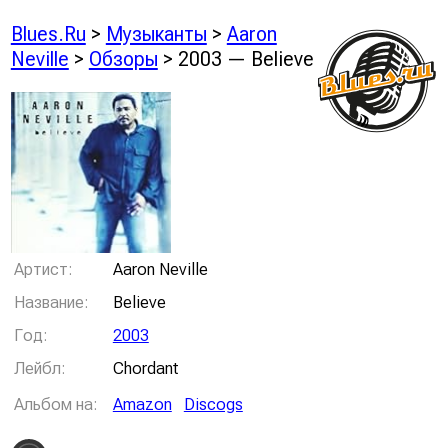
Blues.Ru
>
Музыканты
>
Aaron
Neville
>
Обзоры
> 2003 — Believe
Артист:
Aaron Neville
Название:
Believe
Год:
2003
Лейбл:
Chordant
Альбом на:
Amazon
Discogs